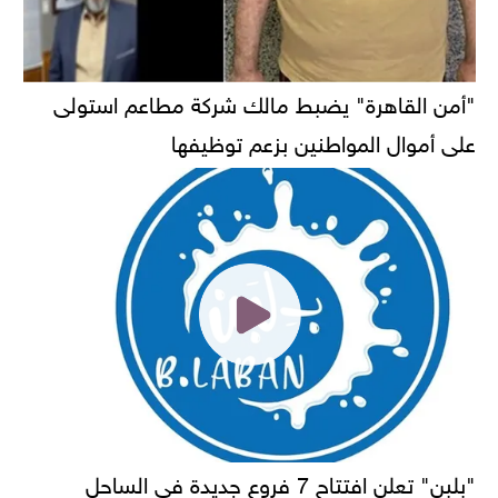
"أمن القاهرة" يضبط مالك شركة مطاعم استولى
على أموال المواطنين بزعم توظيفها
"بلبن" تعلن افتتاح 7 فروع جديدة في الساحل