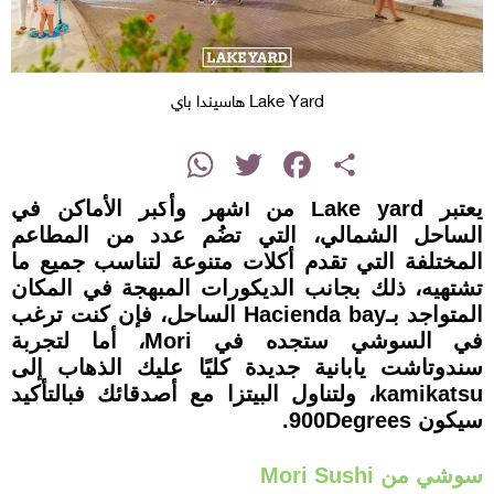
Lake Yard هاسيندا باي
instagram
WhatsApp
Twitter
Facebook
Share
يعتبر Lake yard من أشهر وأكبر الأماكن في
الساحل الشمالي، التي تضُم عدد من المطاعم
المختلفة التي تقدم أكلات متنوعة لتناسب جميع ما
تشتهيه، ذلك بجانب الديكورات المبهجة في المكان
المتواجد بـHacienda bay الساحل، فإن كنت ترغب
في السوشي ستجده في Mori، أما لتجربة
سندوتاشت يابانية جديدة كليًا عليك الذهاب إلى
kamikatsu، ولتناول البيتزا مع أصدقائك فبالتأكيد
سيكون 900Degrees.
سوشي من Mori Sushi