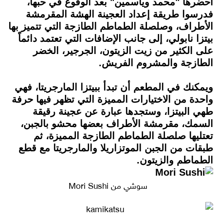
أحضرها "محمد وياسمين" بعد الوقوع في حبها،
فدرسوا طريقة إعداد العجينة الهشة المقرمشة
الأطراف، وصلصلة الطماطم الطازجة التي تتميز بها
بيتزا نابولي، إلى جانب الإضافات التي تعتمد دائماً
على الكثير من زيت الزيتون، الجرجير، الخضر
الطازجة والمشروم الفريش.
ويمكنك في المطعم أن تبدأ ببيتزا المارجريتا، فهي
واحدة من الاختيارات المميزة التي تظهر فيها حرفة
طهي البيتزا، وستجدها عبارة عن عجينة رقيقة
السمك، مقرمشة الأطراف بعضها محشو بالجبن،
تعتليها صلصلة الطماطم الطازجة المميزة، ثم
طبقات من الجبن الموتزاريلا والمارجريتا مع قطع
الطماطم والزيتون.
سوشي من Mori Sushi