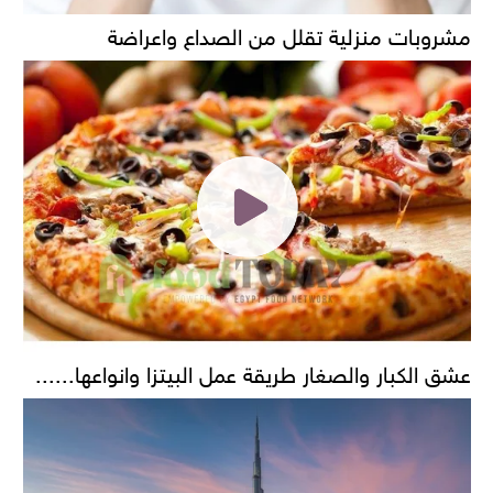
مشروبات منزلية تقلل من الصداع واعراضة
عشق الكبار والصغار طريقة عمل البيتزا وانواعها......