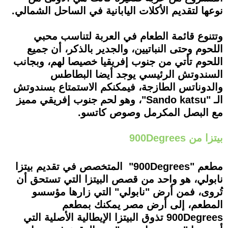
نوعها لتقديم الأكلات اليابانية في الساحل الشمالي.
وتتنوع قائمة الطعام في العربة لتناسب محبي
اللحوم وحتى النباتيين، والجدير بالذكر، أن جميع
اللحوم تأتي من جنوب إفريقيا خصيصا لهم، وبجانب
السندوتش الرئيسي يوجد أيضا البطاطس
والدوناتس الطازجة، فيمكنكم الاستمتاع بسندوتش
الـ "Sando katsu"، وهو لحم جنوب إفريقي مميز
مع البصل المكرمل وصوص كاتسو.
بيتزا من 900Degrees
مطعم "900Degrees" المتخصص في تقديم بيتزا
نابولي، هو واحد من قصص البيتزا التي تستحق أن
تُروى، فمن أرض "نابولي" التي زارها مؤسسو
المطعم، إلى أرض مصر يمكنك بمطعم
900Degrees تذوق البيتزا الإيطالية الأصلية التي