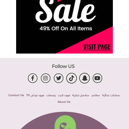
Follow US
صناعات غذائية
مطاعم
سلاسل تجارية
فوود لايت
وصفات
فوود توداى TV
Contact Us
About Us