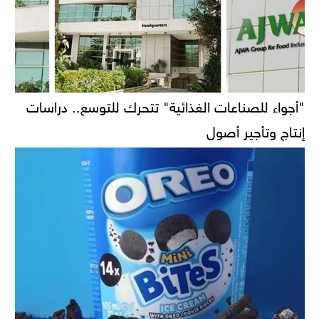
"أجواء للصناعات الغذائية" تتحرك للتوسع.. دراسات
إنتاج وتأجير أصول