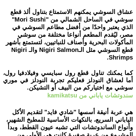
عشاق السوشي يمكنهم الاستمتاع بتناول ألذ قطع
سوشي في الساحل الشمالي من "Mori Sushi"
الذي يعتبر واحدًا من أفضل مطاعم السوشي في
مصر، ليُقدم المطعم أنواعا مختلفة من سوشي
المأكولات البحرية وأصناف للنباتيين، لتستمتع بأشهر
قطع السوشي مثل الـNigiri Salmon والـ Nigiri
Shrimps.
كما يمكنك تناول قطع رول سبايسي وفيلادفيا رول،
أما لعشاق النودلز فعليكم تجربة النودلز في موري
سوشي مع اختياركم من البيف أو التشيكن.
سندوتشات ياباني من kamikatsu
هي عربة أنيقة أسسها "شادي فايد" لتقديم الأكل
الياباني السريع، بالنكهات الأساسية للمطبخ الشهير،
وأنواع الساندوتشات التي تشبه عيون القطط، وبدأ
المشروع من عربة صغيرة كانت هي الأولى من