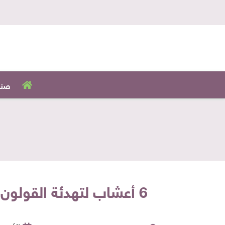
صنا
6 أعشاب لتهدئة القولون منها «الزنجبيل والحلبة».. تقي من السرطان وتمنع غازات البطن