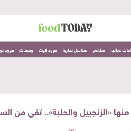
عات غذائية
مطاعم
سلاسل تجارية
فوود لايت
وصفات
فوود تودا