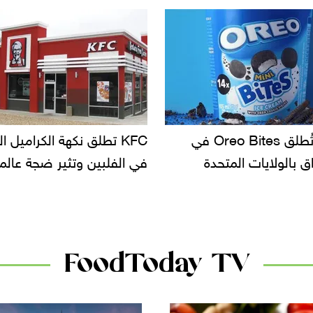
KF تطلق نكهة الكراميل المملح
دعوات للتحقيق في أسباب ت
لبين وتثير ضجة عالمية
سحب بعض ألبان الأطفال 
الأسواق.. وتساؤلات حول ت
دانون
FoodToday TV