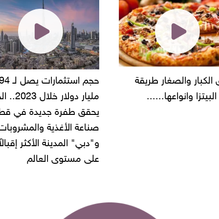
حجم استثمارات يصل لـ 94
"أمن القاهرة" يضبط مالك
مليار دولار خلال 2023.. الخليج
شركة مطاعم استولى على
 طفرة جديدة في قطاع
أموال المواطنين بزعم توظ
 الأغذية والمشروبات..
" المدينة الأكثر إقبالاً
مستوى العالم