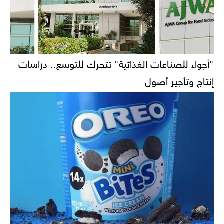
"أجواء للصناعات الغذائية" تتحرك للتوسع.. دراسات
إنتاج وتأجير أصول