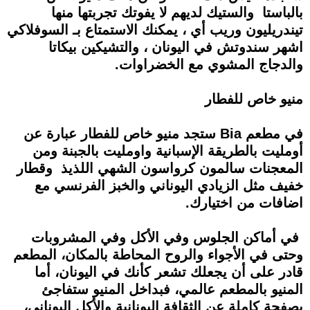
بالباستا والستيك لديهم لا يفوتك تجربتها منها
تيندريليون وريب أي ، يمكنك الاستمتاع بـ السوفلاكي
اشهر سندوتش في اليونان ، والتشيكين بيكاتا
والدجاج المشوي مع الخضراوات.
منيو خاص للفطار
في مطعم Bia ستجد منيو خاص للفطار عبارة عن
أومليت بالطريقة الإسبانية واومليت بالجبنة ومن
المعجنات سالمون كرواسون الشهي اللذيذ وقطار
خفيف مثل الزيادي اليوناني والخبز الفرنسي مع
اضافات من اختيارك.
في أماكن الجلوس وفي الأكل وفي المشروبات
وحتى في الأجواء والروح المحاطة بالمكان، المطعم
قادر على أن يجعلك تشعر كأنك في اليونان، أما
المنيو بالمطعم عالمي، فبداخل المنيو ستفاجئ
بصفحة كاملة عن الثقافة اليونانية والأكل اليوناني،