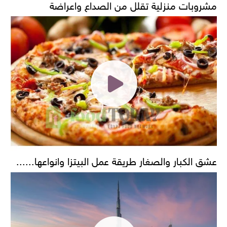
مشروبات منزلية تقلل من الصداع واعراضة
عشق الكبار والصغار طريقة عمل البيتزا وانواعها......