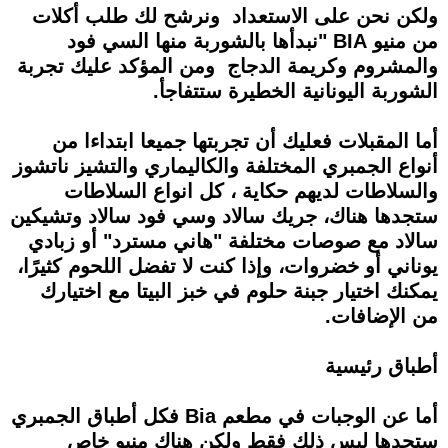
ولكن نحن على الاستعداد ونرشح لك طلب أكلات
من منيو BIA "نبدأها بالشوربة منها السي فود
والمشروم وكريمة الدجاج ومن المؤكد عليك تجربة
الشوربة اليونانية الخطيرة ستتفاجأ.
أما المقبلات فعليك أن تجربتها جميعا ابتداءا من
أنواع الجمبري المختلفة والكاليماري والتشيز ناتشوز
والسلاطات لديهم حكاية ، كل انواع السلاطات
ستجدها هناك، جريك سالاد وسي فود سالاد وتشيكين
سالاد مع صوصات مختلفة "هاني مسترد" أو زبادي
يوناني أو خضروات، وإذا كنت لا تفضل اللحوم كثيرًا،
يمكنك اختيار جبنة حلوم في خبز البيتا مع اختيارك
من الإضافات.
أطباق رئيسية
أما عن الوجبات في مطعم Bia فكل أطباق الجمبري
ستجدها ليس ذلك فقط ولكن هناك منيو خاص