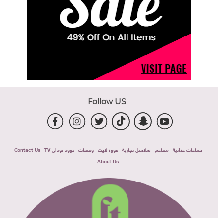
Follow US
صناعات غذائية
مطاعم
سلاسل تجارية
فوود لايت
وصفات
فوود توداى TV
Contact Us
About Us