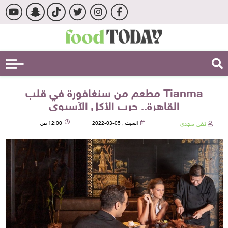
Tianma مطعم من سنغافورة في قلب
القاهرة.. جرب الأكل الآسيوي
تقى مجدي
السبت , 05-03-2022
12:00 ص