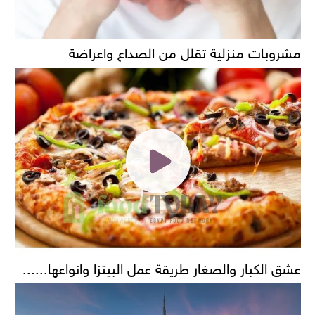
مشروبات منزلية تقلل من الصداع واعراضة
عشق الكبار والصغار طريقة عمل البيتزا وانواعها......