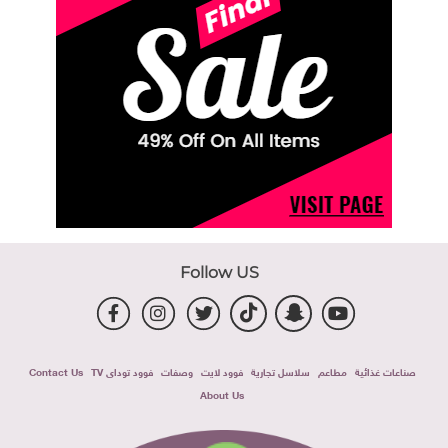
Follow US
صناعات غذائية
مطاعم
سلاسل تجارية
فوود لايت
وصفات
فوود توداى TV
Contact Us
About Us