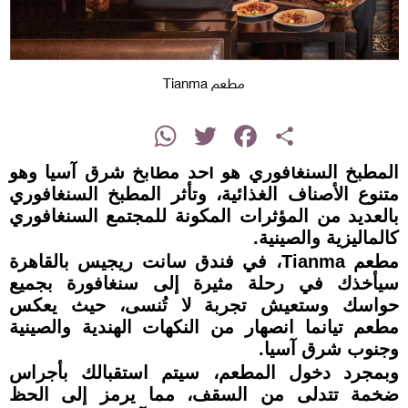
مطعم Tianma
instagram
WhatsApp
Twitter
Facebook
Share
المطبخ السنغافوري هو أحد مطابخ شرق آسيا وهو
متنوع الأصناف الغذائية، وتأثر المطبخ السنغافوري
بالعديد من المؤثرات المكونة للمجتمع السنغافوري
كالماليزية والصينية.
مطعم Tianma، في فندق سانت ريجيس بالقاهرة
سيأخذك في رحلة مثيرة إلى سنغافورة بجميع
حواسك وستعيش تجربة لا تُنسى، حيث يعكس
مطعم تيانما انصهار من النكهات الهندية والصينية
وجنوب شرق آسيا.
وبمجرد دخول المطعم، سيتم استقبالك بأجراس
ضخمة تتدلى من السقف، مما يرمز إلى الحظ