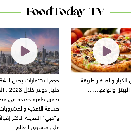
FoodToday TV
حجم استثمارات يصل لـ 94
"أمن القاهرة" يضبط مالك
مليار دولار خلال 2023.. الخليج
شركة مطاعم استولى على
 طفرة جديدة في قطاع
أموال المواطنين بزعم توظ
 الأغذية والمشروبات..
" المدينة الأكثر إقبالاً
مستوى العالم