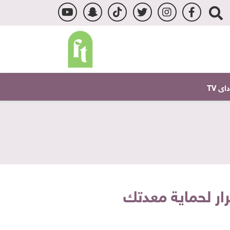
ى TV
ار لحماية معدتك