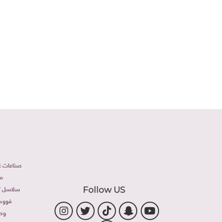
صناعات غذ
م
سلاسل تج
Follow US
فوود 
وص