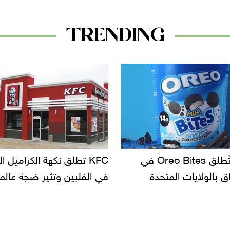
TRENDING
KF تطلق نكهة الكراميل المملح
دعوات للتحقيق في أسباب ت
لبين وتثير ضجة عالمية
سحب بعض ألبان الأطفال 
الأسواق.. وتساؤلات حول ت
دانون