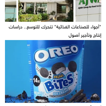
"أجواء للصناعات الغذائية" تتحرك للتوسع.. دراسات
إنتاج وتأجير أصول