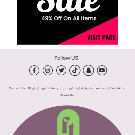
Follow US
صناعات غذائية
مطاعم
سلاسل تجارية
فوود لايت
وصفات
فوود توداى TV
Contact Us
About Us