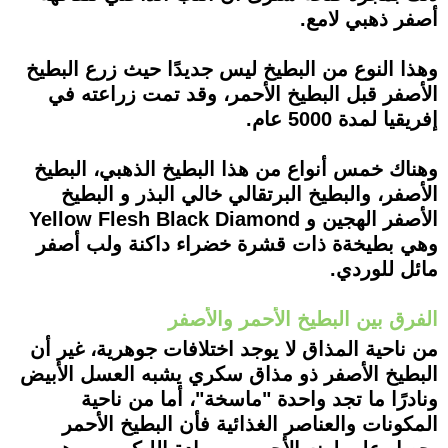
أصفر ذهبي لامع.
وهذا النوع من البطيخ ليس جديدًا حيث زرع البطيخ
الأصفر قبل البطيخ الأحمر، وقد تمت زراعته في
إفريقيا لمدة 5000 عام.
وهناك خمس أنواع من هذا البطيخ الذهبي، البطيخ
الأصفر، والبطيخ البرتقالي خالي البذر و البطيخ
الأصفر الهجين و Yellow Flesh Black Diamond
وهي بطيخةة ذات قشرة خضراء داكنة ولب أصفر
مائل للوردي.
الفرق بين البطيخ الأحمر والأصفر
من ناحية المذاق لا يوجد اختلافات جوهرية، غير أن
البطيخ الأصفر ذو مذاق سكري يشبه العسل الأبيض
ونادرًا ما تجد واحدة "ماسخة"، أما من ناحية
المكونات والعناصر الغذائية فأن البطيخ الأحمر