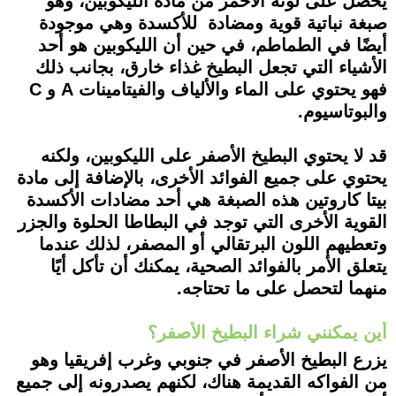
يحصل على لونه الأحمر من مادة الليكوبين، وهو
صبغة نباتية قوية ومضادة للأكسدة وهي موجودة
أيضًا في الطماطم، في حين أن الليكوبين هو أحد
الأشياء التي تجعل البطيخ غذاء خارق، بجانب ذلك
فهو يحتوي على الماء والألياف والفيتامينات A و C
والبوتاسيوم.
قد لا يحتوي البطيخ الأصفر على الليكوبين، ولكنه
يحتوي على جميع الفوائد الأخرى، بالإضافة إلى مادة
بيتا كاروتين هذه الصبغة هي أحد مضادات الأكسدة
القوية الأخرى التي توجد في البطاطا الحلوة والجزر
وتعطيهم اللون البرتقالي أو المصفر، لذلك عندما
يتعلق الأمر بالفوائد الصحية، يمكنك أن تأكل أيًا
منهما لتحصل على ما تحتاجه.
أين يمكنني شراء البطيخ الأصفر؟
يزرع البطيخ الأصفر في جنوبي وغرب إفريقيا وهو
من الفواكه القديمة هناك، لكنهم يصدرونه إلى جميع