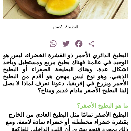
البطيخة الأصفر
instagram
WhatsApp
Twitter
Facebook
Share
البطيخ الدائري الأحمر ذو القشرة الخضراء، ليس هو
الوحيد في عالمنا فهناك بطيخ مربع ومستطيل ويأخذ
اشكال عدة، وهناك البطيخة الصفراء أو البطيخ
الذهبي، وهو نوع ليس مهجن هو أقدم من البطيخ
الأحمر ويزرع في إفريقيا، دعونا نعرف لماذا لا يصل
إلينا البطيخ الأصفر مادام قديم ومتاح؟
ما هو البطيخ الأصفر؟
البطيخ الأصفر تمامًا مثل البطيخ العادي من الخارج
بقشرة خضراء مخططة، أو خضراء سادة لامعة، ومع
ذلك بمجرد فتحه سترى أن اللب الداخلي للفاكهة