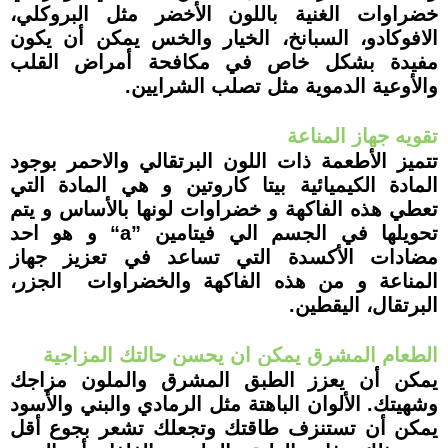
خضراوات الغنية باللون الأخضر مثل البروكلي،
الافوكادو، السبانخ، الخيار والخس يمكن
أن
ي
كون
مفيدة بشكل خاص في مكافحة أمراض القلب
والأوعية الدموية مثل تصلب الشرايين.
تقويه جهاز المناعة
تتميز الأطعمة ذات اللون البرتقالي والاحمر بوجود
المادة الكيميائية بيتا كاروتين و هي المادة التي
تعطي هذه الفاكهة و خضراوات لونها بالأساس و يتم
تحويلها في الجسم الي فيتامين
“a”
و هو احد
مضادات الأكسدة التي تساعد في تعزيز جهاز
المناعة و من هذه الفاكهة والخضراوات الجزر،
البرتقال، اليقطين.
الطعام المشرق يمكن ان يحسن حالتك المزاجية
يمكن أن يعزز الطبق المشرق والملون مزاجك
وشهيتك. الألوان الباهتة مثل الرمادي والبني والأسود
يمكن أن تستنزف طاقتك وتجعلك تشعر بجوع أقل