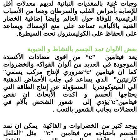
وجبات غنية بالمغذيات النباتية لديهم معدلات أقل
للإصابة بأمراض القلب والسرطان
وهما من الأسباب
الرئيسية للوفاة حول العالم وأيضا إضافية الخضار
الغنية بالألياف، تساعد على منع الإمساك ويساعد
على الحفاظ على الكوليسترول تحت السيطرة.
بعض الألوان تمد الجسم بالنشاط و الحيوية
يعد فيتامين
“c”
من اقوى
مضادات الأكسدة
الموجودة في العديد من ألوان الفواكه والخضروات
كما ان فيتامين
“c’
ضروري لإنتاج مركب يسمي"
كارنيتين" الذي يساعد في جلب الأحماض الدهنية
الي الميتوكوندريا المسؤولة عن إنتاج الطاقة التي
يحتاجها الجسم و اكدت الأبحاث ان نقص
فيتامين"
c
"
يؤدي إلى
شعور الشخص بآلام في
العضالات بجانب الشعور بالتعب .
يوجد كثير من الخضراوات و الفاكهة يمكن ان تمد
الجسم باحتياجه من فيتامين
"c"
مثل "الفلفل