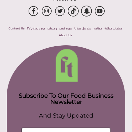
صناعات غذائية
مطاعم
سلاسل تجارية
فوود لايت
وصفات
فوود توداى TV
Contact Us
About Us
Subscribe To Our Food Business
Newsletter
And Stay Updated