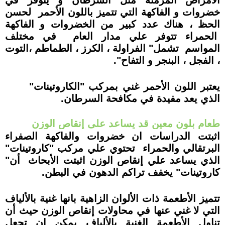
الامراض المزمنة مثل السرطان
و يتوفر في
خضروات و الفاكهة التي تتميز باللون الأحمر
لحسن
الحظ ، هناك عدد كبير من الخضروات و الفاكهة
الحمراء تتوفر علي مدار العام في مختلف
المواسم تشمل" الفراولة ، الكرز ، الطماطم ،التوت
، الفجل ، البنجر و التفاح".
يعتبر اللون الأحمر غني
بمركب
"
الكاروتينات"
الذي يعد مفيدة في مكافحة السرطان.
طعام بلون معين قد يساعد على إنقاص الوزن
اثبتت الدراسات ان خضروات والفاكهة الصفراء
البرتقالي والحمراء تحتوي علي مركب "كاروتينات"
الذي يساعد علي إنقاص الوزن اثبتت الأبحاث أن"
كاروتينات" يخفف تراكم الدهون في البطن.
تتميز الأطعمة ذات الألوان الزاهية بانها غنية بالألياف
التي لا غني عنها في محاولات إنقاص الوزن حيث أن
تناول الأطعمة الغنية بالألياف يمكن ان تجعل