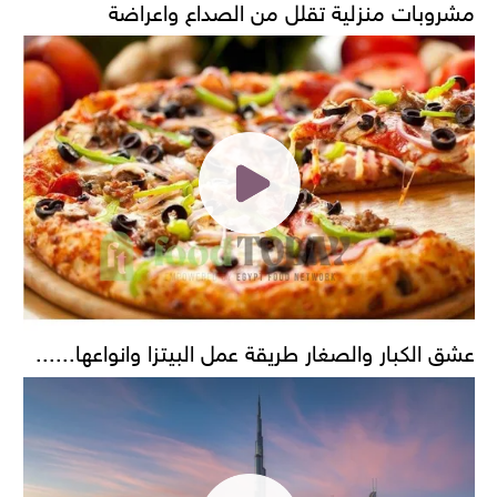
مشروبات منزلية تقلل من الصداع واعراضة
عشق الكبار والصغار طريقة عمل البيتزا وانواعها......