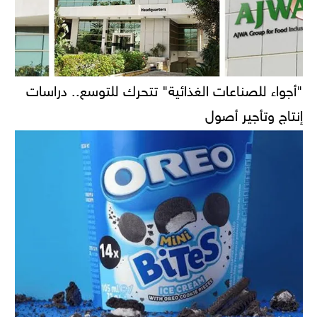
"أجواء للصناعات الغذائية" تتحرك للتوسع.. دراسات
إنتاج وتأجير أصول