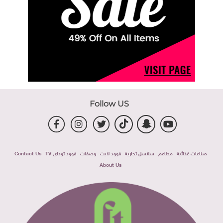
Follow US
صناعات غذائية
مطاعم
سلاسل تجارية
فوود لايت
وصفات
فوود توداى TV
Contact Us
About Us