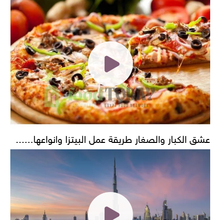
عشق الكبار والصغار طريقة عمل البيتزا وانواعها......