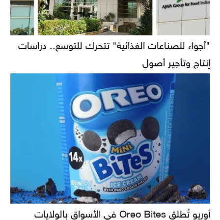
"أجواء للصناعات الغذائية" تتحرك للتوسع.. دراسات
إنتاج وتأجير أصول
أوريو تُطلق Oreo Bites في الأسواق بالولايات