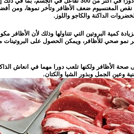
يعتبر المغنيسيوم معدنًا مهمًا، حيث يلعب دورًا في أكثر من 300
ب نقص المغنسيوم ضعف الأظافر وتأخر نموها، ومن أفض
خضروات الداكنة والكاجو واللوز.
ة كمية البروتين التي تتناولها وذلك لأن الأظافر مكون
ير نمو صحي للأظافر، ويمكن الحصول على البروتينات من
حة الأظافر ولكنها تلعب دورا مهما في انعاش الذاكر