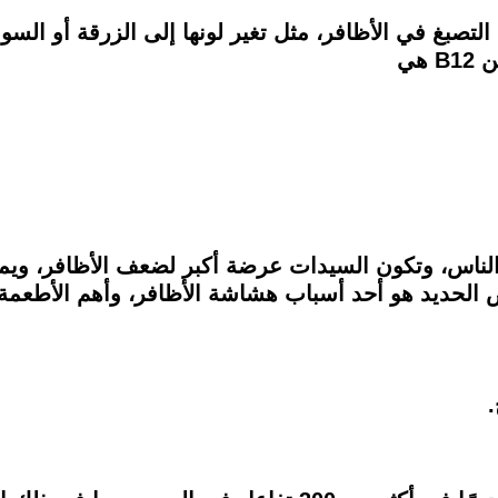
أعراض نقص فيتامين ب 12 فرط التصبغ في الأظافر، مثل تغير لونها إلى ال
هي
ر الأصابع الهشة في 20% من الناس، وتكون السيدات عرضة أكبر لضعف ا
قص الحديد هو أحد أسباب هشاشة الأظافر، وأهم الأطعم