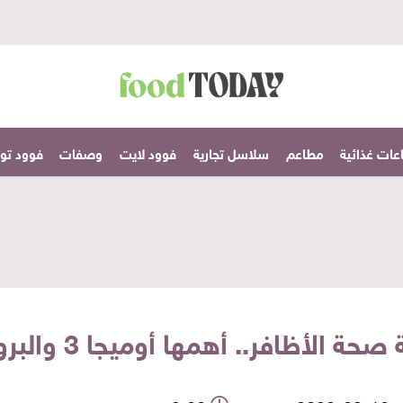
عات غذائية
مطاعم
سلاسل تجارية
فوود لايت
وصفات
فوود تودا
أظافر.. أهمها أوميجا 3 والبروتين الحيواني