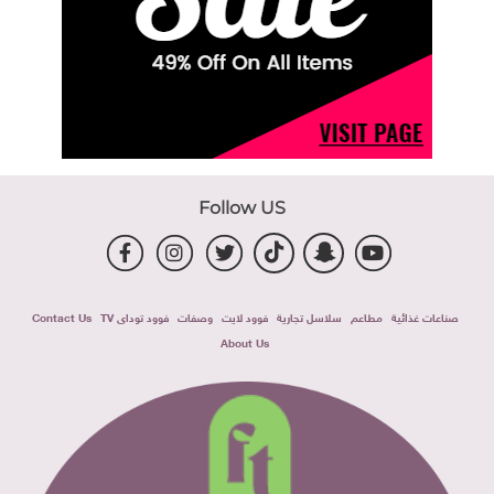
Follow US
صناعات غذائية
مطاعم
سلاسل تجارية
فوود لايت
وصفات
فوود توداى TV
Contact Us
About Us