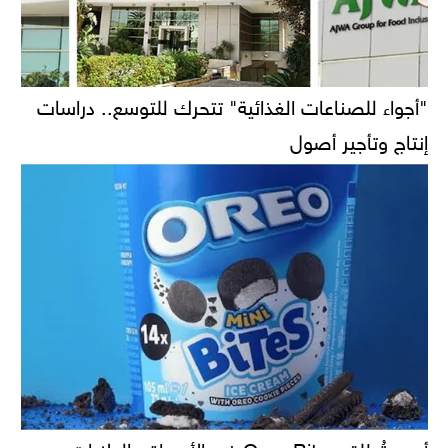
"أجواء للصناعات الغذائية" تتحرك للتوسع.. دراسات
إنتاج وتأجير أصول
أوريو تُطلق Oreo Bites في الأسواق بالولايات