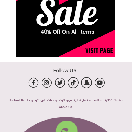
Follow US
صناعات غذائية
مطاعم
سلاسل تجارية
فوود لايت
وصفات
فوود توداى TV
Contact Us
About Us