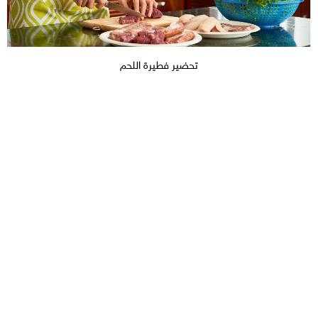
تحضير فطيرة اللحم