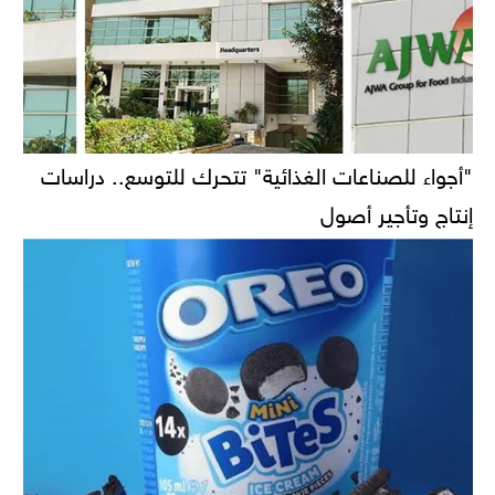
"أجواء للصناعات الغذائية" تتحرك للتوسع.. دراسات
إنتاج وتأجير أصول