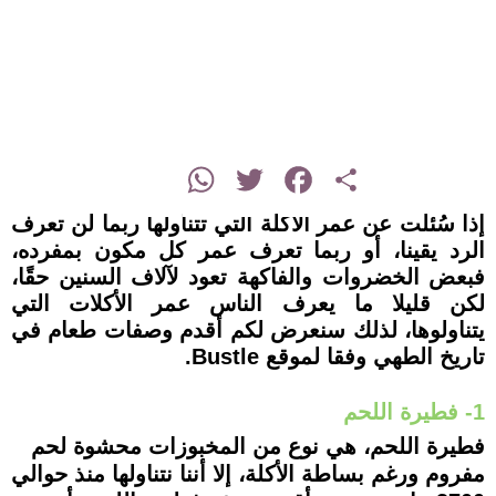
instagram
WhatsApp
Twitter
Facebook
Share
إذا سُئلت عن عمر الأكلة التي تتناولها ربما لن تعرف
الرد يقينا، أو ربما تعرف عمر كل مكون بمفرده،
فبعض الخضروات والفاكهة تعود لآلاف السنين حقًا،
لكن قليلا ما يعرف الناس عمر الأكلات التي
يتناولوها، لذلك سنعرض لكم أقدم وصفات طعام في
تاريخ الطهي وفقا لموقع Bustle.
1- فطيرة اللحم
فطيرة اللحم، هي نوع من المخبوزات محشوة لحم
مفروم ورغم بساطة الأكلة، إلا أننا نتناولها منذ حوالي