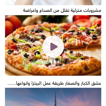
مشروبات منزلية تقلل من الصداع واعراضة
عشق الكبار والصغار طريقة عمل البيتزا وانواعها......