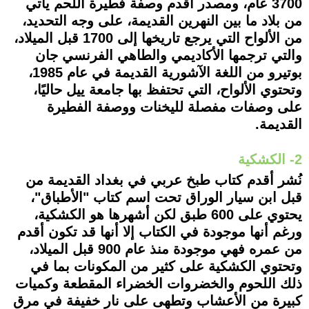
3700 عام، ومصدر أقدم وصفة فطيرة اللحم يأتي
من بلاد ما بين النهرين القديمة، على وجه التحديد،
من الألواح التي يرجع تاريخها إلى 1700 قبل الميلاد،
والتي ترجمها الأكاديمي والطاهي الفرنسي جان
بوتيرو من اللغة الآشورية القديمة في عام 1985،
وتحتوي الألواح، التي تحتفظ بها جامعة ييل حاليًا،
على وصفات مفصلة لليخنات ووصفة الفطيرة
القديمة.
2- الكشكية
نُشر أقدم كتاب طبخ عربي في بغداد القديمة من
قبل ابن سيار الوراق تحت اسم كتاب "الأطباق"،
يحتوي على 600 طبق لكن أشهرها هو الكشكية،
ورغم أنها موجودة في الكتاب إلا أنها قد تكون أقدم
من عمره فهي موجودة منذ عام 900 قبل الميلاد،
وتحتوي الكشكية على كثير من المكونات بما في
ذلك اللحوم والخضروات الخضراء المقطعة وكميات
كبيرة من الأعشاب وتطهى على نار خفيفة في مرق