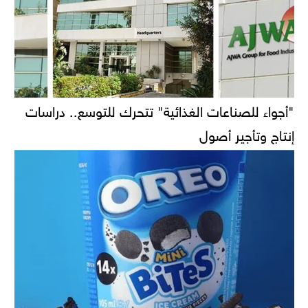
"أجواء للصناعات الغذائية" تتحرك للتوسع.. دراسات
إنتاج وتأجير أصول