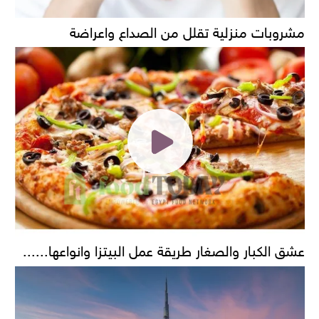
مشروبات منزلية تقلل من الصداع واعراضة
عشق الكبار والصغار طريقة عمل البيتزا وانواعها......