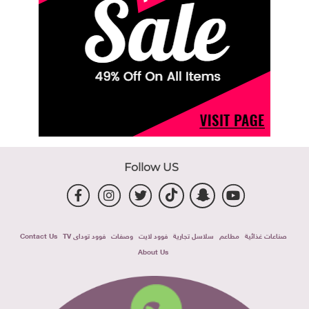
Follow US
صناعات غذائية
مطاعم
سلاسل تجارية
فوود لايت
وصفات
فوود توداى TV
Contact Us
About Us