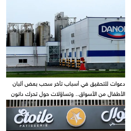
دعوات للتحقيق في أسباب تأخر سحب بعض ألبان
الأطفال من الأسواق.. وتساؤلات حول تحرك دانون