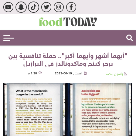
"أيهما أشهر وأيهما أكبر".. حملة تنافسية بين
برجر كينج وماكدونالدز في البرازيل
ياسين محمد
السبت , 10-06-2023
1:30 م