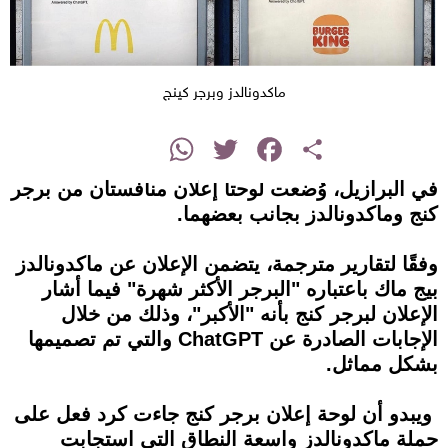
ماكدونالدز وبرجر كينج
instagram
WhatsApp
Twitter
Facebook
Share
في البرازيل، وُضعت لوحتا إعلان منافستان من برجر
كنج وماكدونالدز بجانب بعضهما.
وفقًا لتقارير مترجمة، يتضمن الإعلان عن ماكدونالدز
بيج ماك باعتباره "البرجر الأكثر شهرة" فيما أشار
الإعلان لبرجر كنج بأنه "الأكبر"، وذلك من خلال
الإجابات الصادرة عن ChatGPT والتي تم تصميمها
بشكل مماثل.
ويبدو أن لوحة إعلان برجر كنج جاءت كرد فعل على
حملة ماكدونالدز واسعة النطاق التي استجابت