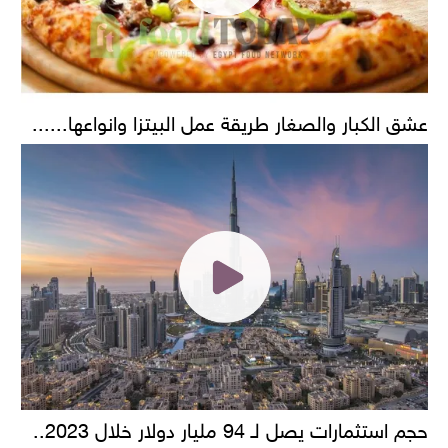
عشق الكبار والصغار طريقة عمل البيتزا وانواعها......
حجم استثمارات يصل لـ 94 مليار دولار خلال 2023..