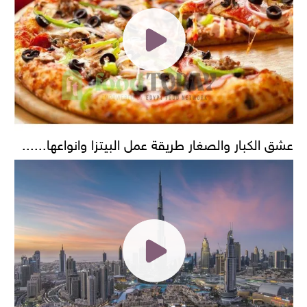
عشق الكبار والصغار طريقة عمل البيتزا وانواعها......