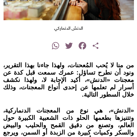
الدنش الدنماركي
instagram
WhatsApp
Twitter
Facebook
Share
من منا لا يُحب المُعحنات، ولهذا جاءنا بهذا التقرير،
ونود أن نطرح تساؤل: عمرك سمعت قبل كدة عن
معجنات «الدنش»، أكيد الإجابة لا، ولهذا نكشف
أسرار لم تعلمها عن إحدى أنواع المعجنات، وذلك
خلال السطور التالية.
«الدنش»، هي نوع من المعجنات الدنماركية،
وتتنيزها بطعمها الحلو ذات الشعبية الكبيرة حول
العالم، وتصنع من دقيق القمح والحليب والبيض
والسكر وكميات كبيرة من الزبدة أو السمن، ويرجع