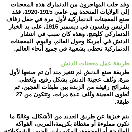
وقد جلب المهاجرون من الدنمارك هذه المعجنات
إلى الولايات المتحدة بين عامي 1915-1920، فقد
صنع المعجنات الدنماركية لأول مرة في حفل زفاف
الرئيس ويلسون في ديسمبر 1915، على يد الخباز
الدنماركي كليتنج، وهذه كان سبب في انتشار
الدنش في أمريكا وحول العالم، واليوم، المعجنات
الدنماركية تحظى بشعبية في جميع أنحاء العالم.
طريقة عمل معحنات الدنش
طريقة صنع الدنش لم تتغير منذ أن تم صنعها لأول
مرة، وتُلف عجينة الدنش بشكل رفيع، وتُغطى
بشرائح رقيقة من الزبدة بين طبقات العجين، ثم
تُطوى العجينة وتُلف عدة مرات، وتتكون من 27
طبقة.
يتم خبزها عن طريق العديد من الأشكال، وغالبًا ما
تكون مملوءة أو مغطاة بكريمة،المربى، الفواكه
الطازجة أو المجففة، المكسرات، الجبن، الشوكولاتة،