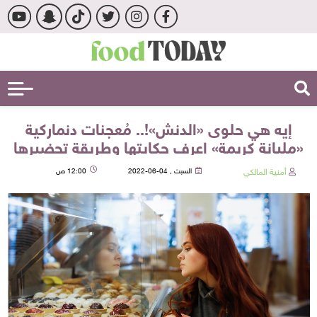
إيه هي حلوى «الدنش»!.. مُعجنات دنماركية
«مليانة كريمة» اعرف حكايتها وطريقة تحضيرها
أمنية المالكي
السبت , 04-06-2022
12:00 ص