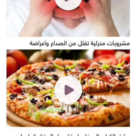
مشروبات منزلية تقلل من الصداع واعراضة
عشق الكبار والصغار طريقة عمل البيتزا وانواعها......