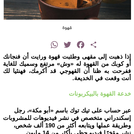
قهوة
instagram
WhatsApp
Twitter
Facebook
Share
إذا ذهبت إلى مقهى وطلبت قهوة ورأيت أن فنجانك
أو كوبك من القهوة له «وش» مرتفع وسميك للغاية
ففرحت به ظنا أن القهوجي قد أكرمك، فهنئيا لك
أنت وقعت في الخديعة.
خدعة القهوة بالبيكربونات
عبر حساب على تيك توك باسم «أبو مكة»، رجل
إسكندراني متخصص في نشر فيديوهات للمشروبات
وطريقة عملها ويتابعه أكثر من 190 ألف شخص،
نشر مؤخرًا فيديو حظي بأكثر من 14 مليون