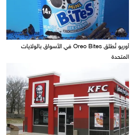
أوريو تُطلق Oreo Bites في الأسواق بالولايات
المتحدة