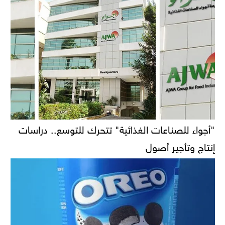
"أجواء للصناعات الغذائية" تتحرك للتوسع.. دراسات
إنتاج وتأجير أصول