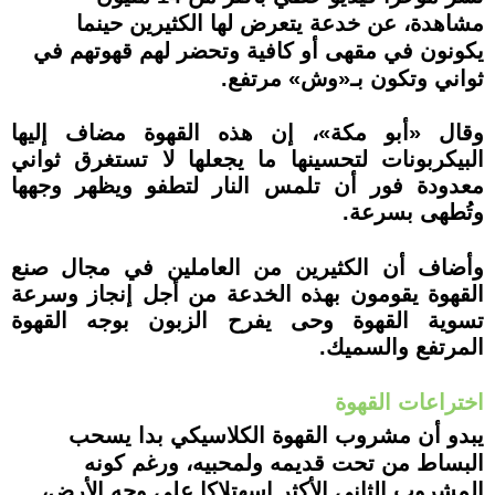
مشاهدة، عن خدعة يتعرض لها الكثيرين حينما
يكونون في مقهى أو كافية وتحضر لهم قهوتهم في
ثواني وتكون بـ«وش» مرتفع.
وقال «أبو مكة»، إن هذه القهوة مضاف إليها
البيكربونات لتحسينها ما يجعلها لا تستغرق ثواني
معدودة فور أن تلمس النار لتطفو ويظهر وجهها
وتُطهى بسرعة.
وأضاف أن الكثيرين من العاملين في مجال صنع
القهوة يقومون بهذه الخدعة من أجل إنجاز وسرعة
تسوية القهوة وحى يفرح الزبون بوجه القهوة
المرتفع والسميك.
اختراعات القهوة
يبدو أن مشروب القهوة الكلاسيكي بدا يسحب
البساط من تحت قديمه ولمحبيه، ورغم كونه
المشروب الثاني الأكثر اسهتلاكا على وجه الأرض،