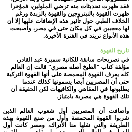
فقد ظهرت تحديثات منه ترضي الملولين، فمؤخرا
ظهرت القهوة بالنيتروجين والقهوة بالزبدة ورغم
الخلاف الطبي حول تأثير هذه الإضافات عليها إلا أن
لها معجبين في كل مكان حتى في مصر، وأصبحت
هذه الأنواع تريند في الفترة الأخيرة.
تاريخ القهوة
في تصريحات سابقة للكاتبة سميرة عبد القادر،
مؤلفة كتاب "الطبخ أصله مصري" قالت إن العالم
كله يعرف القهوة المحمصة على أنها القهوة التركية
حتى أن المصريين أيضا يسمونها كذلك عندما
يطلبونها في المقاهي والكافيهات لكن الحقيقة أن
تلك القهوة هي مصرية بامتياز.
وأضافت أن المصريين أول شعوب العالم الذين
شربوا القهوة المحمصة وأول من صنع القهوة بهذه
الطريقة والتي نقلها منا الأتراك، ومصر كانت أول
الدول في العالم التي يوجد بها مقاهي من القرن