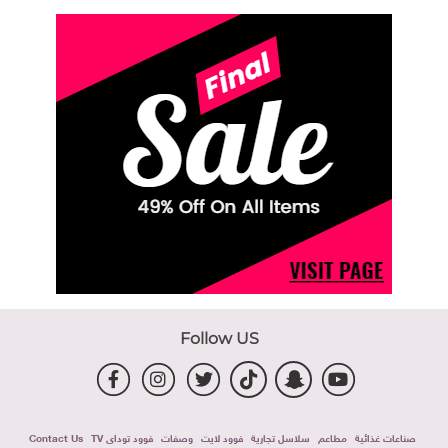
Follow US
صناعات غذائية
مطاعم
سلاسل تجارية
فوود لايت
وصفات
فوود توداى TV
Contact Us