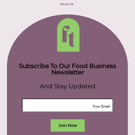
About Us
Subscribe To Our Food Business
Newsletter
And Stay Updated
Join Now