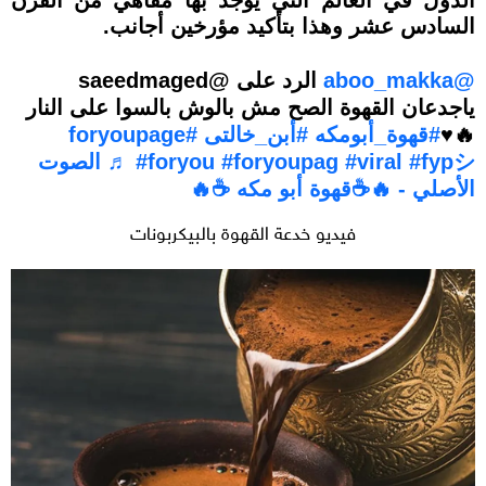
السادس عشر وهذا بتأكيد مؤرخين أجانب.
@aboo_makka
الرد على @saeedmaged
ياجدعان القهوة الصح مش بالوش بالسوا على النار
🔥♥️
#قهوة_أبومكه
#أبن_خالتى
#foryoupage
#fypシ
#viral
#foryoupag
#foryou
♬ الصوت
الأصلي - 🔥☕قهوة أبو مكه ☕🔥
فيديو خدعة القهوة بالبيكربونات