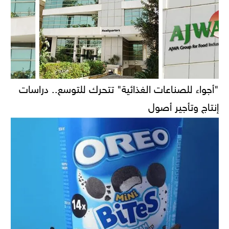
"أجواء للصناعات الغذائية" تتحرك للتوسع.. دراسات
إنتاج وتأجير أصول