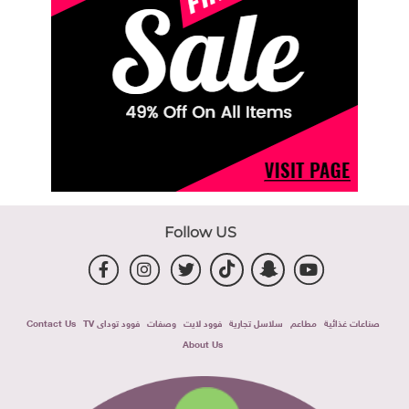
Follow US
صناعات غذائية
مطاعم
سلاسل تجارية
فوود لايت
وصفات
فوود توداى TV
Contact Us
About Us