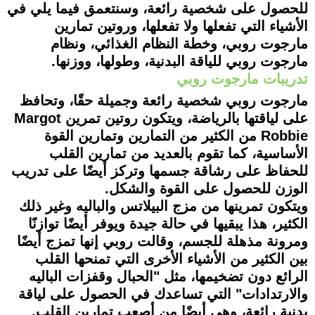
للحصول على شخصية رائعة، وسنتعمق فيما يلي في
الأشياء التي تفعلها ولا تفعلها، وروتين تمارين
مارجوت روبي، وخطة النظام الغذائي، ونظام
مارجوت روبي للياقة البدنية، وطولها، ووزنها.
تدريبات مارجوت روبي
مارجوت روبي شخصية رائعة وجميلة حقًا، وتحافظ
على لياقتها بالرياضة، ويتكون روتين تمرين Margot
Robbie من الكثير من التمارين وتمارين القوة
الأساسية، كما تقوم بالعديد من تمارين القلب
للحفاظ على رشاقة جسمها وتركز أيضًا على تدريب
الوزن للحصول على القوة والشكل.
ويتكون تمرينها من مزج البيلاتس والباليه وغير ذلك
الكثير، هذا يبقيها في حالة جيدة ويوفر أيضًا توازنًا
ومرونة مذهلة للجسم، وقالت روبي إنها تمزج أيضًا
بين الكثير من الأشياء الأخرى التي تمنحها القلب
الرائع دون تضخيمها، مثل "الحبال وقفزات الباليه
والارتدادات" التي تساعدك في الحصول على لياقة
بدنية رائعة، وهي أيضًا من أصعب تمارين القلب.