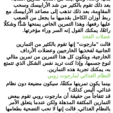
بعد ذلك تقوم بالكثير من شد الأرابيسك وسحب
المقاومة، بعد ذلك تذهب إلى مصاعد الأرابيسك مع
ربط أوزان الكاحل بقدميها ما يجعل من الصعب
عليها رفعها، وهذا التمرين الخاص يمنحها شَدًّا وشكلًا
رائعًا، يمكنك القول إنه السر وراء مؤخرتها.
عضلات الفخذ
قالت "مارجوت" إنها تقوم بالكثير من التمارين
الجانبية لفخذيها الخارجيين وعضلات الأرداف
الخارجية، ويتكون كل هذا التمرين من تمرين مثالي
لنوع جسمها، وإذا كنت تريد نفس الشكل الذي تتمتع
به، يمكنك تجربة هذه التمارين.
النظام الغذائي لمارجوت روبي
بينما يكون تمرينها مكثفًا، سيكون مضيعة دون نظام
غذائي، أليس كذلك؟
قد تتفاجأ من حقيقة أن مارجوت روبي تقوم ببعض
التمارين المكثفة المذهلة ولكن عندما يتعلق الأمر
بالنظام الغذائي، قالت إنها لا تحب التضحية بطعامها