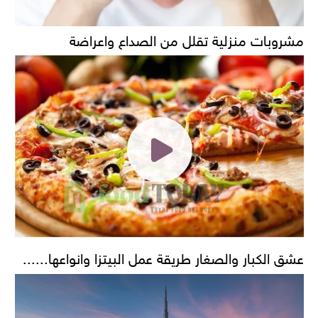
مشروبات منزلية تقلل من الصداع واعراضة
عشق الكبار والصغار طريقة عمل البيتزا وانواعها......