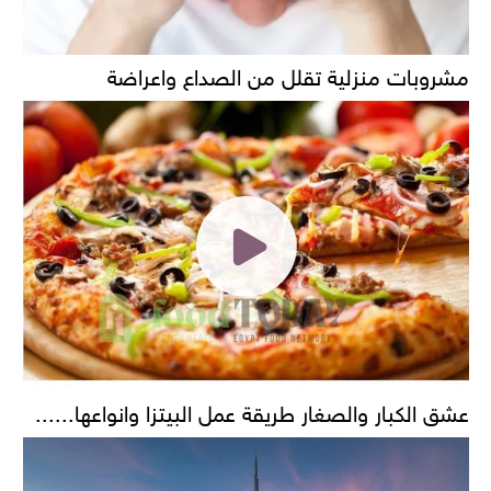
مشروبات منزلية تقلل من الصداع واعراضة
عشق الكبار والصغار طريقة عمل البيتزا وانواعها......