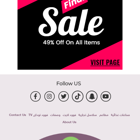
Follow US
صناعات غذائية
مطاعم
سلاسل تجارية
فوود لايت
وصفات
فوود توداى TV
Contact Us
About Us