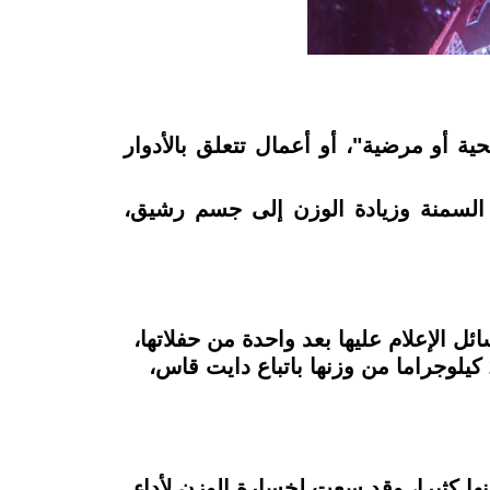
ة أو مرضية"، أو أعمال تتعلق بالأدوار
السمنة وزيادة الوزن إلى جسم رشيق،
 الإعلام عليها بعد واحدة من حفلاتها،
ومن ثم عزمت شيرين على اتباع نظام غذائي صارم، وصرحت أنها استطاعت خسارة أكثر من 20 كيلوجراما من وزنها باتباع دايت قاس،
ها كثيرا، وقد سعت لخسارة الوزن لأداء