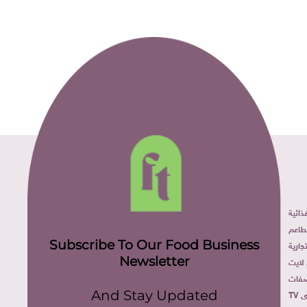
ائية
طاعم
Subscribe To Our Food Business
ارية
Newsletter
لايت
فات
TV
And Stay Updated