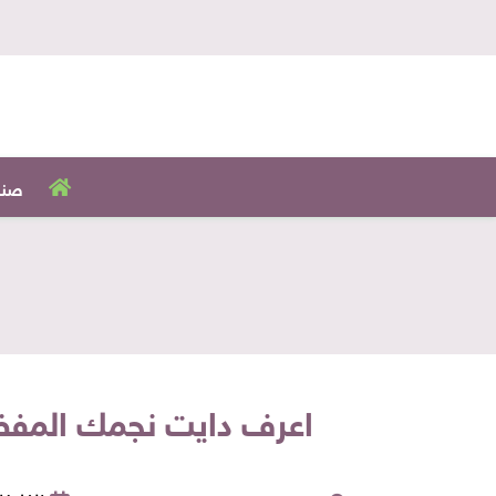
صنا
اعرف دايت نجمك المفضل.. "شيرين" خسرت