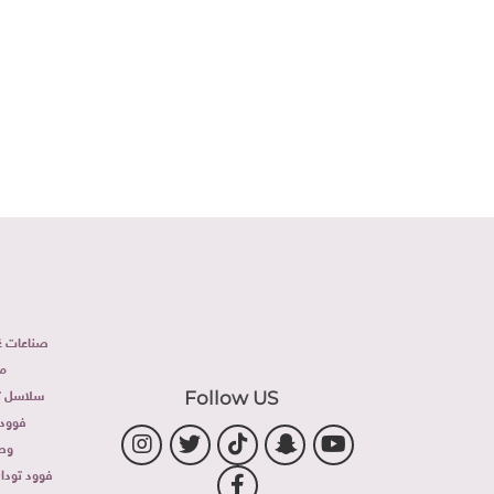
صناعات غذ
م
سلاسل تج
Follow US
فوود 
وص
فوود توداى 