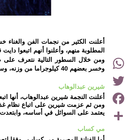
instagram
أعلنت الكثير من نجمات الفن والغناء خس
المطلوبة منهم، وأعلنوا أنهم اتبعوا دايت 
WhatsApp
ومن خلال السطور التالية نتعرف على 
وخسر بعضهم 40 كيلوجراما من وزنه، وسنتعرف معا على التفاصيل من خلال "Food Today".
Twitter
شيرين عبدالوهاب
Facebook
أعلنت النجمة شيرين عبدالوهاب، أنها اتب
Share
يعتمد على السوائل في أساسه، وابتعدت ع
مي كساب
أما الفنانة المصرية مي كساب ـ وفقا لتص