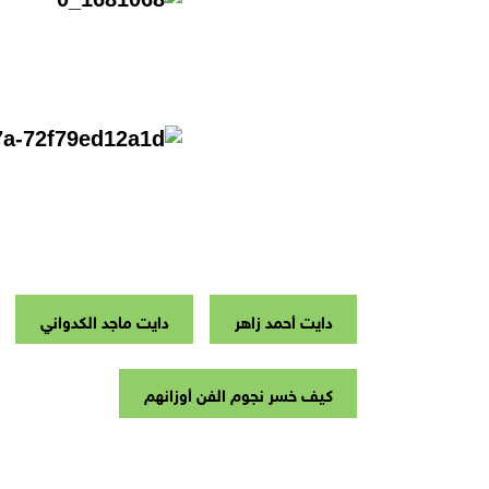
دايت أحمد زاهر
دايت ماجد الكدواني
كيف خسر نجوم الفن أوزانهم