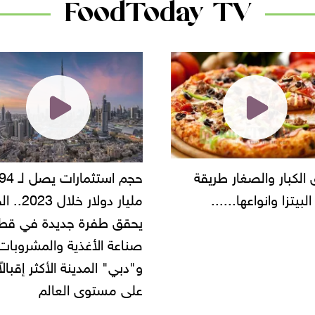
FoodToday TV
حجم استثمارات يصل لـ 94
"أمن القاهرة" يضبط مالك
مليار دولار خلال 2023.. الخليج
شركة مطاعم استولى على
 طفرة جديدة في قطاع
أموال المواطنين بزعم توظ
 الأغذية والمشروبات..
" المدينة الأكثر إقبالاً
مستوى العالم