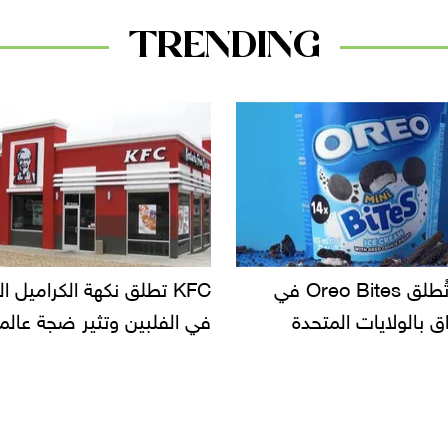
TRENDING
KF تطلق نكهة الكراميل المملح
دعوات للتحقيق في أسباب ت
لبين وتثير ضجة عالمية
سحب بعض ألبان الأطفال 
الأسواق.. وتساؤلات حول ت
دانون