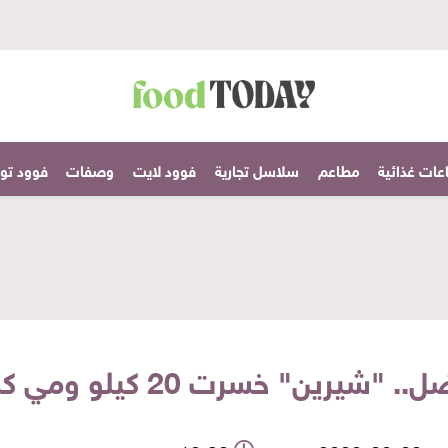
عات غذائية
مطاعم
سلاسل تجارية
فوود لايت
وصفات
فوود تودا
 20 كيلو ومي كساب اتبعت نظام صارم