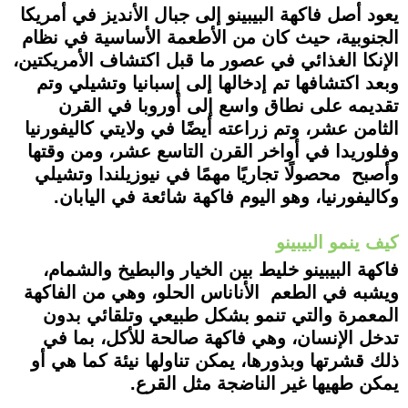
يعود أصل فاكهة البيبينو إلى جبال الأنديز في أمريكا
الجنوبية، حيث كان من الأطعمة الأساسية في نظام
الإنكا الغذائي في عصور ما قبل اكتشاف الأمريكتين،
وبعد اكتشافها تم إدخالها إلى إسبانيا وتشيلي وتم
تقديمه على نطاق واسع إلى أوروبا في القرن
الثامن عشر، وتم زراعته أيضًا في ولايتي كاليفورنيا
وفلوريدا في أواخر القرن التاسع عشر، ومن وقتها
وأصبح محصولًا تجاريًا مهمًا في نيوزيلندا وتشيلي
وكاليفورنيا، وهو اليوم فاكهة شائعة في اليابان.
كيف ينمو البيبينو
فاكهة البيبينو خليط بين الخيار والبطيخ والشمام،
ويشبه في الطعم الأناناس الحلو، وهي من الفاكهة
المعمرة والتي تنمو بشكل طبيعي وتلقائي بدون
تدخل الإنسان، وهي فاكهة صالحة للأكل، بما في
ذلك قشرتها وبذورها، يمكن تناولها نيئة كما هي أو
يمكن طهيها غير الناضجة مثل القرع.