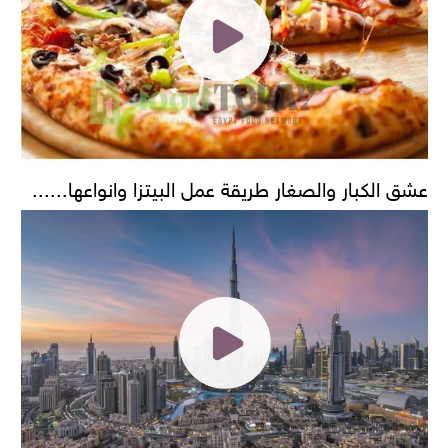
عشق الكبار والصغار طريقة عمل البيتزا وانواعها......