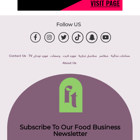
Follow US
صناعات غذائية
مطاعم
سلاسل تجارية
فوود لايت
وصفات
فوود توداى TV
Contact Us
About Us
Subscribe To Our Food Business
Newsletter