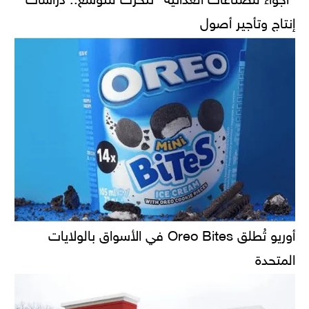
إنتاج وتأجير أصول
أوريو تُطلق Oreo Bites في الأسواق بالولايات
المتحدة