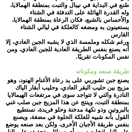
صُنع في البداية في نيبال والتبت بمنطقة الهمالايا،
وله القدرة الهائلة على التدفئة في الشتاء
والأحساس بالشبع، فكان الرعاة بمنطقة الهمالايا،
يستعينون به ومضغه كالعلكة في ليالي الشتاء
القارس
ورغم شكله وملمسة الذي لا يشبه الجبن العادي، إلا
أنه يصنع بنفس الطريقة العادية للجبن العادي، ومن
نفس المكونات تقريبًا.
طريقة صنعه ومكوناته
يصنع جبن تشوربي على يد رعاة الأغنام الهنود، وهو
مزيج بين حليب البقر العادي، وحليب أبقار الياك
النادرة والتي لا تتواجد سوى في مرتفعات الهيمالايا
بمنطقة التبت، وينتج عن هذا المزيج جبن صلب غني
بالبروتين وذو نكهة مدخنة وحلو فريدة، نستطيع
القول بأنه شبيه للعلكة الحلوة في مضغة، ويصنع
بنفس طريقة الأجبان الأخرى، ولكن بعد صنعه يوضع
على النار لتخليصه من أي سوائل وتجفيفه على النار