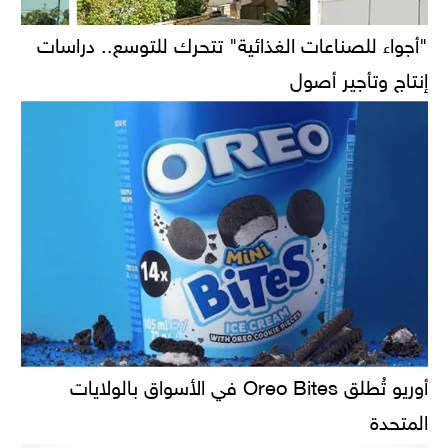
"أجواء للصناعات الغذائية" تتحرك للتوسع.. دراسات
إنتاج وتأجير أصول
أوريو تُطلق Oreo Bites في الأسواق بالولايات
المتحدة