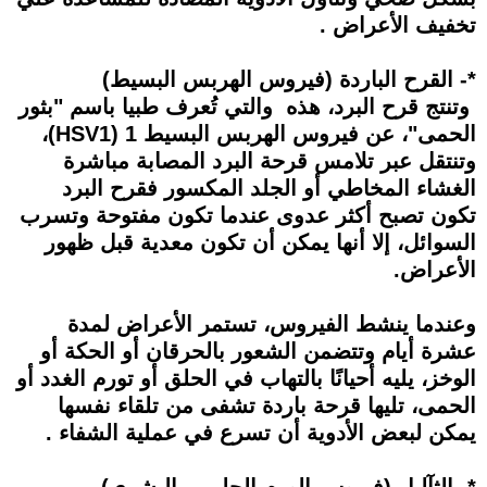
تخفيف الأعراض .
*- القرح الباردة (فيروس الهربس البسيط)
وتنتج قرح البرد، هذه والتي تُعرف طبيا باسم "بثور
الحمى"، عن فيروس الهربس البسيط 1 (HSV1)،
وتنتقل عبر تلامس قرحة البرد المصابة مباشرة
الغشاء المخاطي أو الجلد المكسور فقرح البرد
تكون تصبح أكثر عدوى عندما تكون مفتوحة وتسرب
السوائل، إلا أنها يمكن أن تكون معدية قبل ظهور
الأعراض.
وعندما ينشط الفيروس، تستمر الأعراض لمدة
عشرة أيام وتتضمن الشعور بالحرقان أو الحكة أو
الوخز، يليه أحيانًا بالتهاب في الحلق أو تورم الغدد أو
الحمى، تليها قرحة باردة تشفى من تلقاء نفسها
يمكن لبعض الأدوية أن تسرع في عملية الشفاء .
*- الثآليل (فيروس الورم الحليمي البشري)