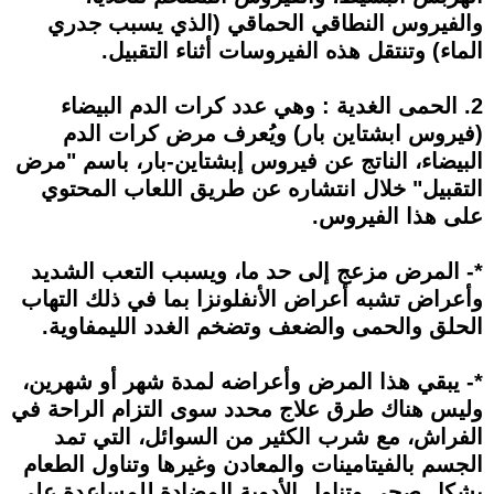
والفيروس النطاقي الحماقي (الذي يسبب جدري
الماء) وتنتقل هذه الفيروسات أثناء التقبيل.
2. الحمى الغدية : وهي عدد كرات الدم البيضاء
(فيروس ابشتاين بار) ويُعرف مرض كرات الدم
البيضاء، الناتج عن فيروس إبشتاين-بار، باسم "مرض
التقبيل" خلال انتشاره عن طريق اللعاب المحتوي
على هذا الفيروس.
*- المرض مزعج إلى حد ما، ويسبب التعب الشديد
وأعراض تشبه أعراض الأنفلونزا بما في ذلك التهاب
الحلق والحمى والضعف وتضخم الغدد الليمفاوية.
*- يبقي هذا المرض وأعراضه لمدة شهر أو شهرين،
وليس هناك طرق علاج محدد سوى التزام الراحة في
الفراش، مع شرب الكثير من السوائل، التي تمد
الجسم بالفيتامينات والمعادن وغيرها وتناول الطعام
بشكل صحي وتناول الأدوية المضادة للمساعدة علي