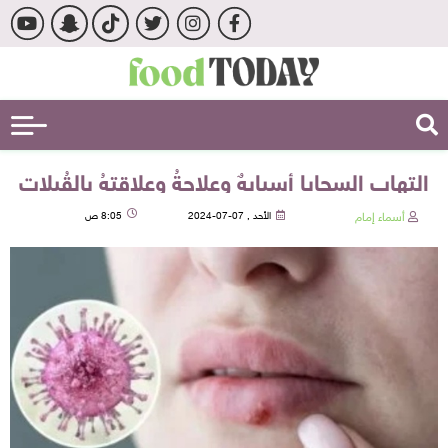
التهاب السحايا أسبابهٌ وعلاجةُ وعلاقتهُ بالقُبلات
أسماء إمام
الأحد , 07-07-2024
8:05 ص