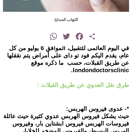
التهاب السحايا
instagram
WhatsApp
Twitter
Facebook
Share
في اليوم العالمى للتقبيل، الموافق 6 يوليو من كل
عام، يقدم اليكم فود تو داى على أمراض يتم نققلها
عن طريق القبلات، حسب ما ذكره موقع
londondoctorsclinic.
طرق نقل العدوي عن طريق القبلات :
*- عدوى فيروس الهربس:
حيث يشكل فيروس الهربس عدوي كثيرة حيث عائلة
فيروسات الهربس فيروس ابشتاين بار، وفيروس
الهربس البسيط، والفيروس المضخم للخلايا،