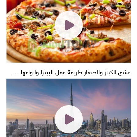
عشق الكبار والصغار طريقة عمل البيتزا وانواعها......