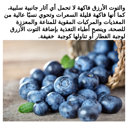
والتوت الأرزق فاكهة لا تحمل أي آثار جانبية سلبية،
كما أنها فاكهة قليلة السعرات وتحوي نسبًا عالية من
المغذيات والمركبات المقوية للمناعة والمعززة
للصحة، وينصح أطباء التغذية بإضافة التوت الأزرق
لوجبة الفطار أو تناولها كوجبة خفيفة.