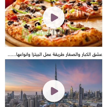
عشق الكبار والصغار طريقة عمل البيتزا وانواعها......