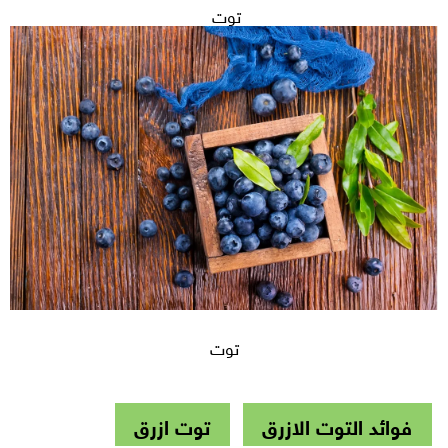
توت
توت
فوائد التوت الازرق
توت ازرق