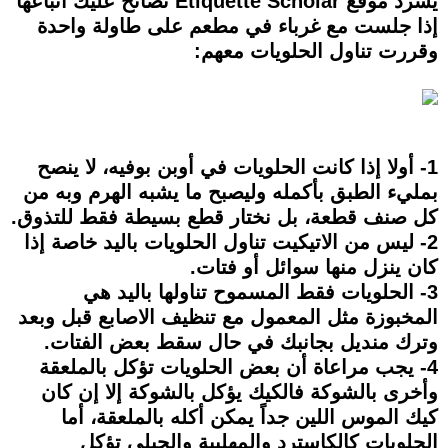
يسرد موقع Etiquette Scholar نصائح عليك اتباعها
إذا جلست مع غرباء في مطعم على طاولة واحدة
وقررت تناول الحلويات معهم:
1- أولا إذا كانت الحلويات في أوبن بوفيه، لا ينصح
بمليء الطبق بأكمله وليصبح ما يشبه الهرم وبه من
كل صنف قطعة، بل نختار قطع بسيطة فقط للتذوق.
2- ليس من الاتيكيت تناول الحلويات باليد خاصة إذا
كان ينزل منها سوائل أو فتات.
3- الحلويات فقط المسموح تناولها باليد هي
المخبوزة مثل المعمول مع تنظيف الاصابع قبل وبعد
وترك منديل بجانبك في حال سقط بعض الفتات.
4- يجب مراعاة أن بعض الحلويات تؤكل بالملعقة
وأخرى بالشوكة فالكيك يؤكل بالشوكة إلا إن كان
كيك الموس اللين جداً يمكن أكله بالملعقة، أما
الحلويات كالكاسترد والمهلبية والجيلي تؤكل