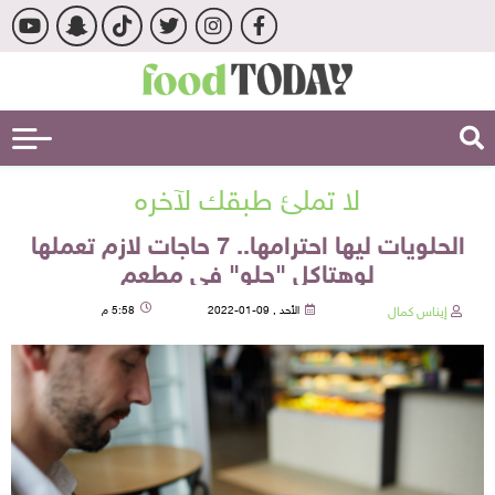
لا تملئ طبقك لآخره
الحلويات ليها احترامها.. 7 حاجات لازم تعملها
لوهتاكل "حلو" في مطعم
إيناس كمال
الأحد , 09-01-2022
5:58 م