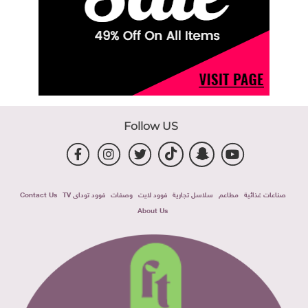
Follow US
صناعات غذائية
مطاعم
سلاسل تجارية
فوود لايت
وصفات
فوود توداى TV
Contact Us
About Us