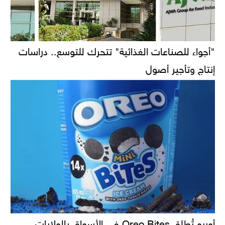
"أجواء للصناعات الغذائية" تتحرك للتوسع.. دراسات
إنتاج وتأجير أصول
أوريو تُطلق Oreo Bites في الأسواق بالولايات