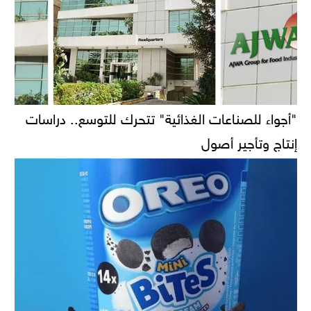
"أجواء للصناعات الغذائية" تتحرك للتوسع.. دراسات
إنتاج وتأجير أصول