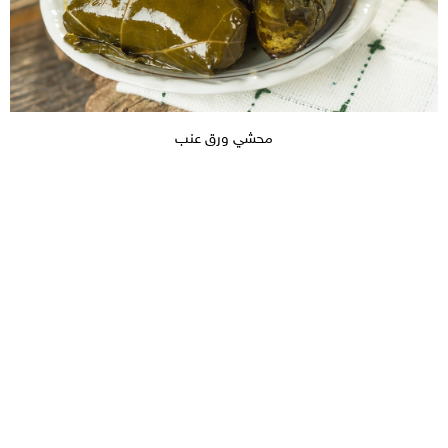
محشي ورق عنب