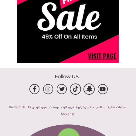
Follow US
صناعات غذائية
مطاعم
سلاسل تجارية
فوود لايت
وصفات
فوود توداى TV
Contact Us
About Us