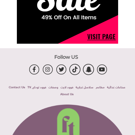
Follow US
صناعات غذائية
مطاعم
سلاسل تجارية
فوود لايت
وصفات
فوود توداى TV
Contact Us
About Us