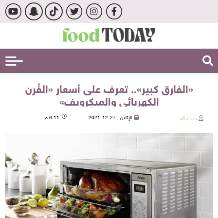
«الفارق كبير».. تعرف على أسعار «الفُرن
الكهربائي والميكرويف»
دينا خالد
الإثنين , 27-12-2021
6:11 م