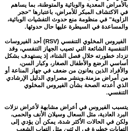
بالأمراض المعدية والوبائية والمتوطنة، بما يساهم
في الاكتشاف المبكر للأمراض، باعتبارها "حجر
الزاوية" في منظومة منع حدوث التفشيات الوبائية،
والمساعدة في السيطرة عليها حال حدوثها.
الفيروس المخلوي التنفسي (RSV) أحد الفيروسات
التنفسية الشائعة التي تصيب الجهاز التنفسي، وقد
تزداد خطورته خلال فصل الشتاء، إذ يستهدف بشكل
أساسي الرضع والأطفال الصغار، وكبار السن،
والأفراد الذين يعانون من ضعف في جهاز المناعة أو
من أمراض مزمنة.وينشر مصراوي الدليل الإرشادي
الذي أعدته الصحة بشأن الفيروس المخلوي
التنفسي.
يتسبب الفيروس في أعراض مشابهة لأعراض نزلات
البرد العادية، مثل السعال وسيلان الأنف والحمى،
ولكن في الحالات الأكثر شدة، يمكن أن يؤدي إلى
التهابات خطيرة في الرئتين مثل التهاب الشعب