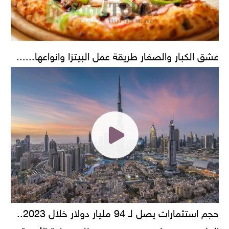
عشق الكبار والصغار طريقة عمل البيتزا وانواعها......
حجم استثمارات يصل لـ 94 مليار دولار خلال 2023..