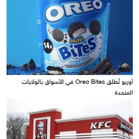
أوريو تُطلق Oreo Bites في الأسواق بالولايات
المتحدة