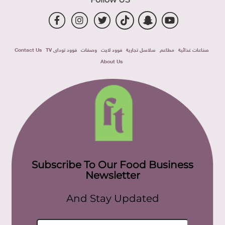
صناعات غذائية
مطاعم
سلاسل تجارية
فوود لايت
وصفات
فوود توداى TV
Contact Us
About Us
Subscribe To Our Food Business
Newsletter
And Stay Updated