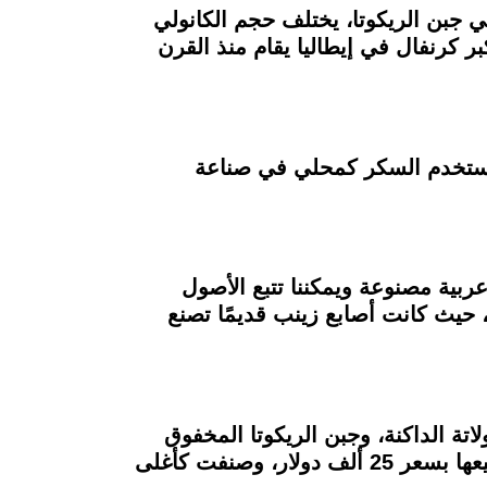
ي جبن الريكوتا، يختلف حجم الكانولي
ر كرنفال في إيطاليا يقام منذ القرن
 يستخدم السكر كمحلي في صناعة
وصفة عربية مصنوعة ويمكننا تتبع الأصول
 حيث كانت أصابع زينب قديمًا تصنع
تة الداكنة، وجبن الريكوتا المخفوق
الممزوج بالليمون المسكر والشوكولاتة وقشر الليمون، كل هذه ملفوفة في أوراق الذهب، وتم بيعها بسعر 25 ألف دولار، وصنفت كأغلى