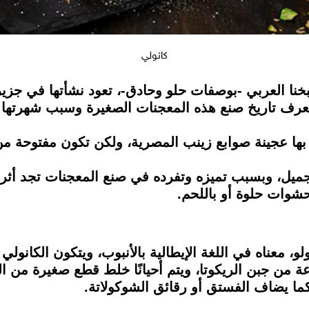
كانولي
نا العربي -بوصفات حلو وحادق-، تعود نشأتها في جزير
لنعرف تاريخ صنع هذه المعجنات الصغيرة وسبب شهرتها ف
بها عجينة صوابع زينب المصرية، ولكن تكون مفتوحة من 
ميل، وبسبب تميزه وتفرده في صنع المعجنات تجد أثره
حشوات حلوة أو باللحم.
و، معناه في اللغة الإيطالية بالأنبوب، ويتكون الكانو
وعة من جبن الريكوتا، ويتم أحيانًا خلط قطع صغيرة من 
كما يضاف الفستق أو رقائق الشوكولاتة.