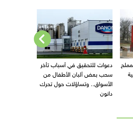
لمملح
دعوات للتحقيق في أسباب تأخر
إحالة مالك م
ية
سحب بعض ألبان الأطفال من
الجنائية العاج
الأسواق.. وتساؤلات حول تحرك
دانون