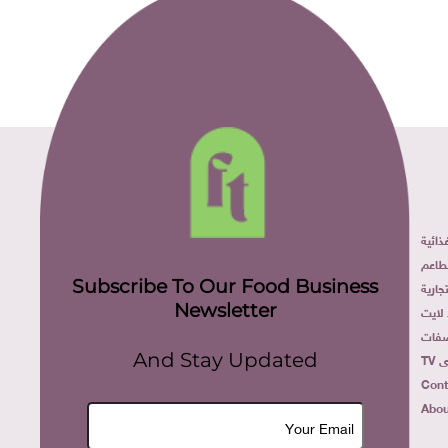
ائية
طاعم
Subscribe To Our Food Business
ارية
Newsletter
لايت
فات
TV
And Stay Updated
Cont
Abou