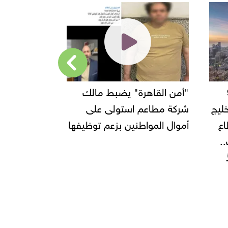
94
"أمن القاهرة" يضبط مالك
ل 2023.. الخليج
شركة مطاعم استولى على
جديدة في ا
ع
أموال المواطنين بزعم توظيفها
ومرسى مطرو
.
لصيف 2025