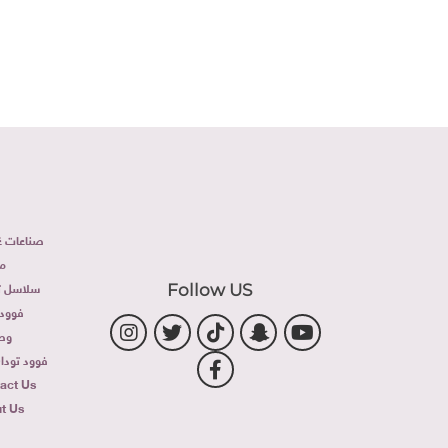
صناعات غذ
م
سلاسل تج
Follow US
فوود 
وص
فوود توداى 
act Us
t Us