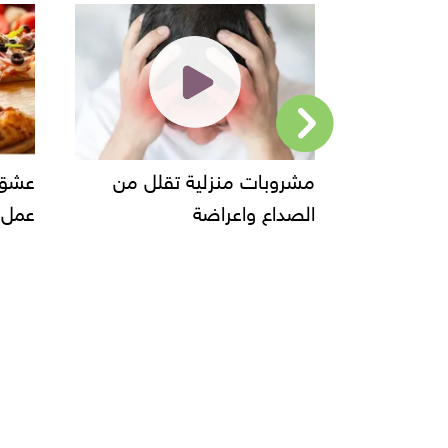
كرم الشام
مشروبات منزلية تقلل من
عشق ا
همال
الصداع واعراضة
عمل ا