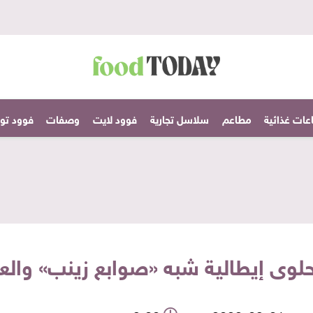
عات غذائية
مطاعم
سلاسل تجارية
فوود لايت
وصفات
فوود تودا
حلوى إيطالية شبه «صوابع زينب» وال