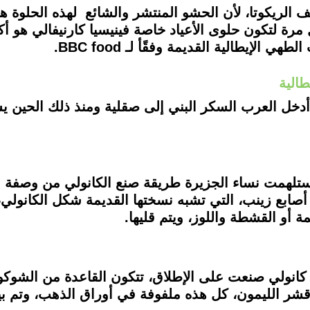
الريكوتا، لأن الحشو المنتشر والشائع لهذه الحلوة ه
رة لتكون حلوى الأعياد خاصة فينيسيا كارنيفالي هو أكب
لإيطالية القديمة وفقًأ لـ BBC food.
طالية
دخل العرب السكر البني إلى صقلية ومنذ ذلك الحين
90 م)، في صقلية، استلهمت نساء الجزيرة طريقة صنع الكانولي من 
أصابع زينب، التي تشبه نسختها القديمة شكل الكانولي،
أو القشطة واللوز، ويتم قليها.
كانولي صنعت على الإطلاق، تتكون القاعدة من الشوكولا