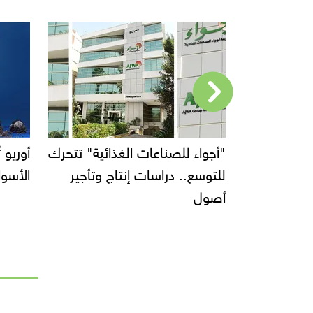
صناعات
"أجواء للصناعات الغذائية" تتحرك
مليار دولار بنهاية
للتوسع.. دراسات إنتاج وتأجير
الأسوا
أصول