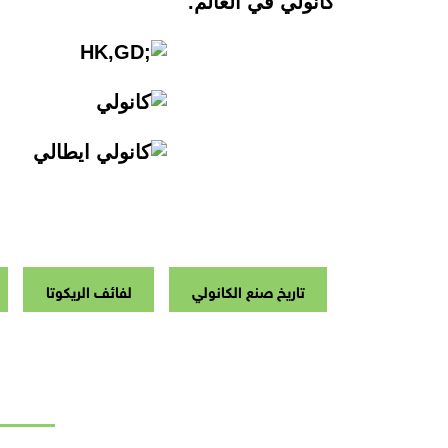
كانولي في العالم.
تاريخ صنع الكانولي
لفائف الريكوتا