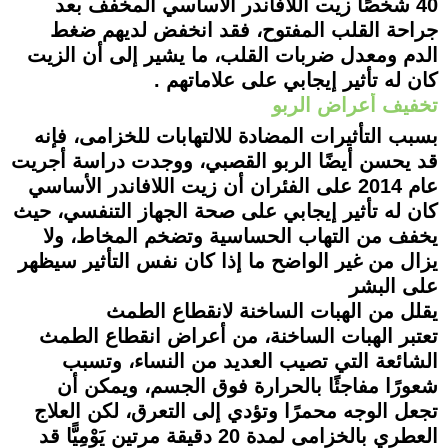
40 شخصًا زيت اللافاندر الأساسي المخفف بعد
جراحة القلب المفتوح، فقد انخفض لديهم ضغط
الدم ومعدل ضربات القلب، ما يشير إلى أن الزيت
كان له تأثير إيجابي على علاماتهم .
تخفيف أعراض الربو
بسبب التأثيرات المضادة للالتهابات للخزامى، فإنه
قد يحسن أيضًا الربو القصبي، ووجدت دراسة أجريت
عام 2014 على الفئران أن زيت اللافاندر الأساسي
كان له تأثير إيجابي على صحة الجهاز التنفسي، حيث
يخفف من التهاب الحساسية وتضخم المخاط، ولا
يزال من غير الواضح ما إذا كان نفس التأثير سيظهر
على البشر
يقلل من الهبات الساخنة لانقطاع الطمث
تعتبر الهبات الساخنة، من أعراض انقطاع الطمث
الشائعة التي تصيب العديد من النساء، وتسبب
شعورًا مفاجئًا بالحرارة فوق الجسم، ويمكن أن
تجعل الوجه محمرًا وتؤدي إلى التعرق، لكن العلاج
العطري بالخزامى لمدة 20 دقيقة مرتين يَوْمِيًّا قد