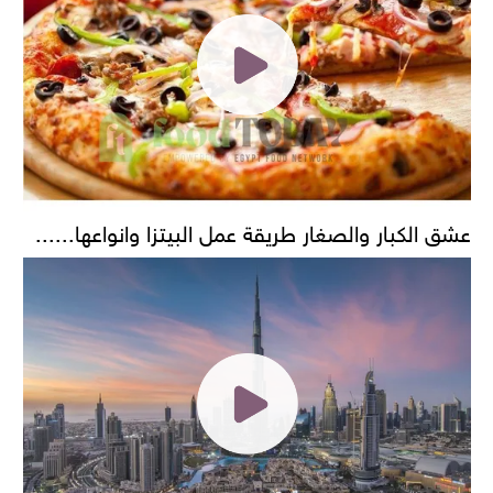
عشق الكبار والصغار طريقة عمل البيتزا وانواعها......