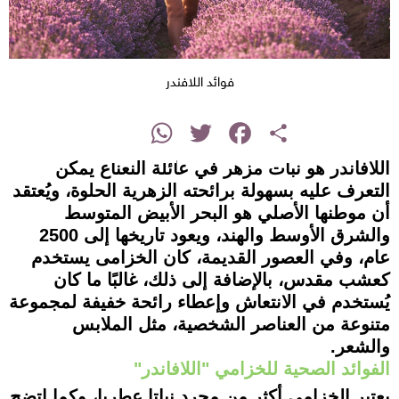
فوائد اللافندر
instagram
WhatsApp
Twitter
Facebook
Share
اللافاندر هو نبات مزهر في عائلة النعناع يمكن
التعرف عليه بسهولة برائحته الزهرية الحلوة، ويُعتقد
أن موطنها الأصلي هو البحر الأبيض المتوسط
والشرق الأوسط والهند، ويعود تاريخها إلى 2500
عام، وفي العصور القديمة، كان الخزامى يستخدم
كعشب مقدس، بالإضافة إلى ذلك، غالبًا ما كان
يُستخدم في الانتعاش وإعطاء رائحة خفيفة لمجموعة
متنوعة من العناصر الشخصية، مثل الملابس
والشعر.
الفوائد الصحية للخزامي "اللافاندر"
يعتبر الخزامى أكثر من مجرد نباتا عطريا، وكما اتضح