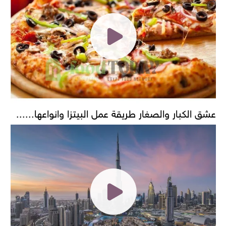
عشق الكبار والصغار طريقة عمل البيتزا وانواعها......