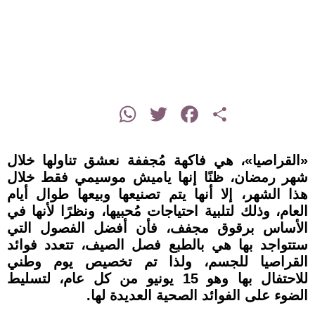
instagram
WhatsApp
Twitter
Facebook
Share
«القراصيا»، هي فاكهة مُجففة نعشق تناولها خلال
شهر رمضان، ظنًا إنها ياميش موسيمي فقط خلال
هذا الشهر، إلا أنها يتم تصنيعها وبيعها طوال أيام
العام، وذلك لتلبية احتياجات مُحبيها، ونظرًا لأنها في
الأساس برقوق مجفف، فأن أفضل الفصول التي
ستتواجد بها هي بالطبع فصل الصيف، تتعدد فوائد
القراصيا للجسم، ولذا تم تخصيص يوم وطني
للاحتفال بها وهو 15 يونيو من كل عام، لتسليط
الضوء على الفوائد الصحية العديدة لها.