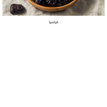
قراصيا