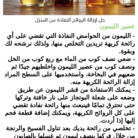
خل لإزالة الروائح النفاذة من المنزل
عصير الليمون
- الليمون من الحوامض النفاذة التي تقضي على أي
رائحة كريهة تريدين التخلص منها، ولذلك نرشحه لك
وبقوة.
- ضعي نصف كوب من الماء مع ربع كوب من الخل
ونصف كوب من عصير الليمون واخلطيهم جيدًا ثم
ضعيهم في البخاخة، واستخدميها على السطح المراد
إزالة الرائحة الكريهة منه.
- يمكنك الاستفادة من قشر الليمون عن طريق
وضعه على شعلة البوتجاز على نار خافتة وتركها
حتى تحترق تمامًا فينبعث منها رائحة نفادة تقضي
على كل الروائح الكريهة، ويمكنك إضافة قطعة فحم
إليها إذا أردت.
- تخلصي من رائحة يديك بعد تناول الفسيخ والرنجة
من خلال فركها بنصف ليمون ثم غسلها بالصابون