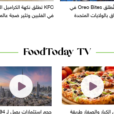
KF تطلق نكهة الكراميل المملح
دعوات للتحقيق في أسباب ت
لبين وتثير ضجة عالمية
سحب بعض ألبان الأطفال 
الأسواق.. وتساؤلات حول ت
دانون
FoodToday TV
حجم استثمارات يصل لـ 94
"أمن القاهرة" يضبط مالك