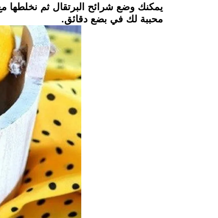
يمكنك وضع شرائح البرتقال ثم نخلطها م
محببة لك في بضع دقائق.