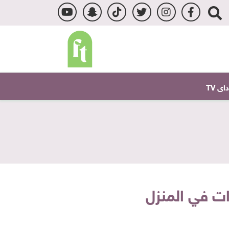
ى TV
ت في المنزل