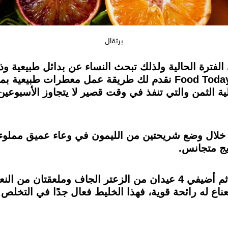
برتقال
فترة الحالية ولذلك تبحث النساء عن بدائل طبيعية و
تدفع مبالغ كبيرة من الأموال، ومن خلال Food Today نقدم لك طريقة
ية الثمن والتي تنفذ في وقت قصير لا يتجاوز الأسبوعين
خلال وضع شريحتين من الليمون في وعاء عميق مملوء بال
يج متجانس.
يمكنك تقطيع الليمون إلى شرائح صغيرة ثم أضيفي 4 عيدان من الزعتر ال
اع له رائحة قوية، فهذا الخليط فعال جدًا في التخلص 