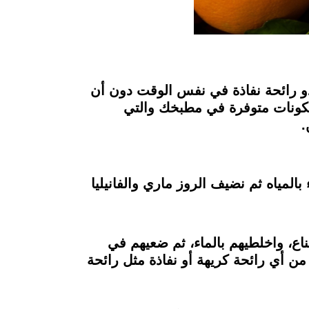
ذو رائحة نفاذة في نفس الوقت دون أن
 عمل معطرات طبيعية بمكونات متوفرة في مطبخك والتي
.
مياه ثم نضيف الروز ماري والفانيليا
جاف وملعقتان من النعناع، واخلطيهم بالماء، ثم ضعيهم في
من أي رائحة كريهة أو نفاذة مثل رائحة