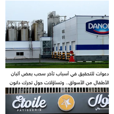
دعوات للتحقيق في أسباب تأخر سحب بعض ألبان
الأطفال من الأسواق.. وتساؤلات حول تحرك دانون