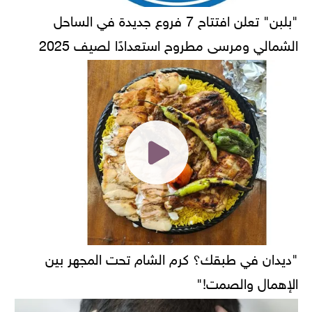
"بلبن" تعلن افتتاح 7 فروع جديدة في الساحل
الشمالي ومرسى مطروح استعدادًا لصيف 2025
"ديدان في طبقك؟ كرم الشام تحت المجهر بين
الإهمال والصمت!"