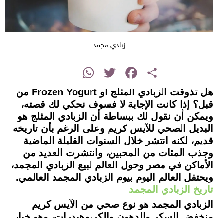
زبادي مجمد
instagram
WhatsApp
Twitter
Facebook
Share
هل تذوقت الزبادي المثلج أو Frozen Yogurt من
قبل؟ إذا كانت الإجابة لا فسوف نحكي لك قصته،
ويمكن أن نقول لك ببساطة أن الزبادي المثلج هو
البديل الصحي للآيس كريم وعلى الرغم بأن تاريخه
قديم، لكنه انتشر خلال السنوات القليلة الماضية
وجذب المئات من المحبين، وانتشرت العديد من
الأماكن في مصر وحول العالم لبيع الزبادي المجمد،
ويحتفل العالم اليوم بيوم الزبادي المجمد العالمي.
تاريخ الزبادي المجمد
الزبادي المجمد هو نوع صحي من الآيس كريم
منخفض السكر والدهون والكربوهيدرات، وهو خيار