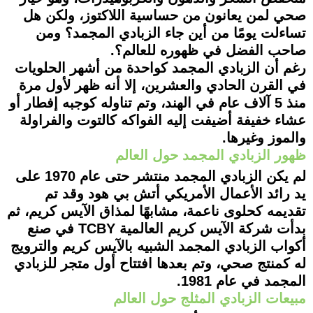
صحي لمن يعانون من حساسية اللاكتوز، ولكن هل
تساءلت يومًا من أين جاء الزبادي المجمد؟ ومن
صاحب الفضل في ظهوره للعالم؟.
رغم أن الزبادي المجمد كواحدة من أشهر الحلويات
في القرن الحادي والعشرين، إلا أنه ظهر لأول مرة
منذ 5 آلاف عام في الهند، وتم تناوله كوجبه إفطار أو
عشاء خفيفة أضيفت إليه الفواكه كالتوت والفراولة
والموز وغيرها.
ظهور الزبادي المجمد حول العالم
لم يكن الزبادي المجمد منتشر حتى عام 1970 على
يد رائد الأعمال الأمريكي أتش بي هود وقد تم
تقديمه كحلوى ناعمة، مشابهًا لمذاق الآيس كريم، ثم
بدأت شركة الآيس كريم العالمية TCBY في صنع
أكواب الزبادي المجمد الشبيه بالآيس كريم والترويج
له كمنتج صحي، وتم بعدها افتتاح أول متجر للزبادي
المجمد في عام 1981.
مبيعات الزبادي المثلج حول العالم