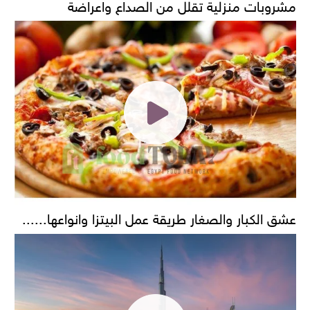
مشروبات منزلية تقلل من الصداع واعراضة
عشق الكبار والصغار طريقة عمل البيتزا وانواعها......