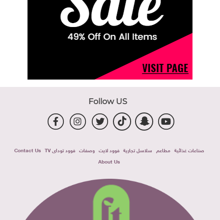
Follow US
صناعات غذائية
مطاعم
سلاسل تجارية
فوود لايت
وصفات
فوود توداى TV
Contact Us
About Us