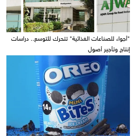
"أجواء للصناعات الغذائية" تتحرك للتوسع.. دراسات
إنتاج وتأجير أصول