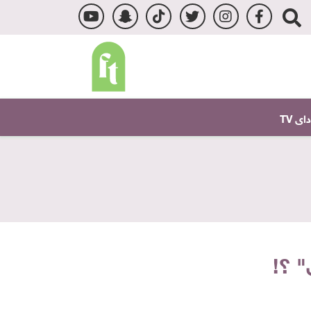
ى TV
" ؟!