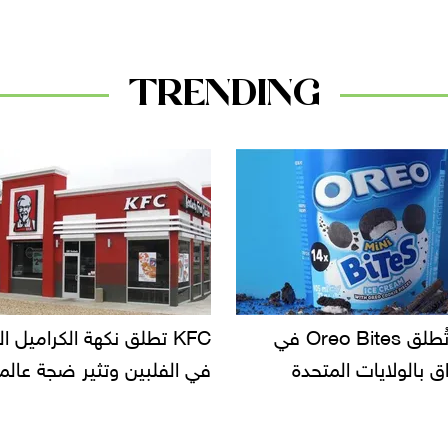
TRENDING
KF تطلق نكهة الكراميل المملح
دعوات للتحقيق في أسباب ت
لبين وتثير ضجة عالمية
سحب بعض ألبان الأطفال 
الأسواق.. وتساؤلات حول ت
دانون