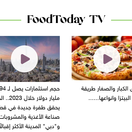
FoodToday TV
حجم استثمارات يصل لـ 94
"أمن القاهرة" يضبط مالك
مليار دولار خلال 2023.. الخليج
شركة مطاعم استولى على
 طفرة جديدة في قطاع
أموال المواطنين بزعم توظ
 الأغذية والمشروبات..
" المدينة الأكثر إقبالاً