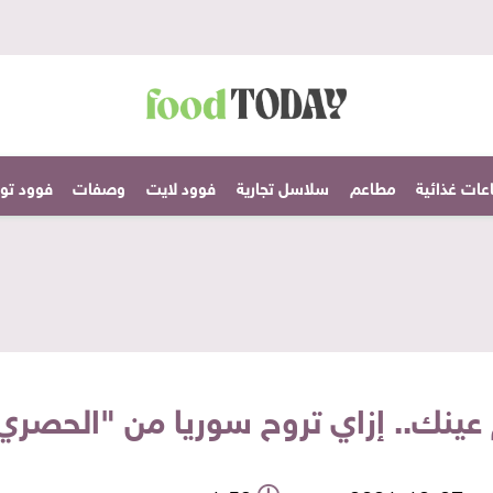
عات غذائية
مطاعم
سلاسل تجارية
فوود لايت
وصفات
فوود تودا
عينك.. إزاي تروح سوريا من "الحصري