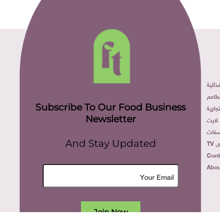
ائية
طاعم
Subscribe To Our Food Business
ارية
Newsletter
لايت
فات
TV
And Stay Updated
Cont
Abou
Join Now