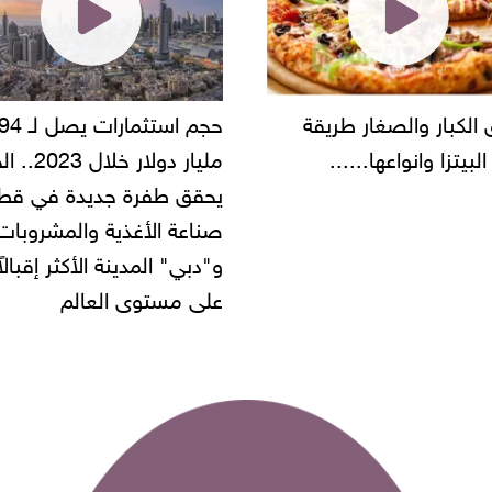
حجم استثمارات يصل لـ 94
"أمن القاهرة" يضبط ما
مليار دولار خلال 2023.. الخليج
شركة مطاعم استولى عل
قق طفرة جديدة في قطاع
أموال المواطنين بزعم ت
عة الأغذية والمشروبات..
بي" المدينة الأكثر إقبالاً
ى مستوى العالم