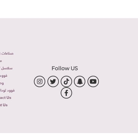
صناعات غذ
م
سلاسل تج
Follow US
فوود 
وص
فوود توداى 
act Us
t Us