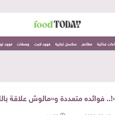
عات غذائية
مطاعم
سلاسل تجارية
فوود لايت
وصفات
فوود تودا
 فوائده متعددة و«مالوش علاقة باللفت» وال