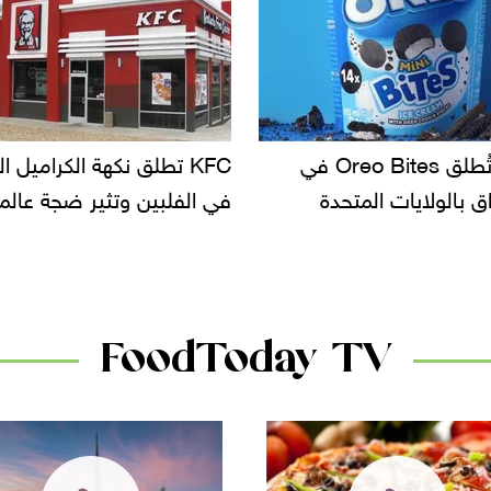
KFC تطلق نكهة الكراميل المملح
دعوات للتحقيق في أسباب 
لفلبين وتثير ضجة عالمية
سحب بعض ألبان الأطفال
الأسواق.. وتساؤلات حول 
دانون
FoodToday TV