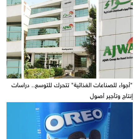
"أجواء للصناعات الغذائية" تتحرك للتوسع.. دراسات
إنتاج وتأجير أصول