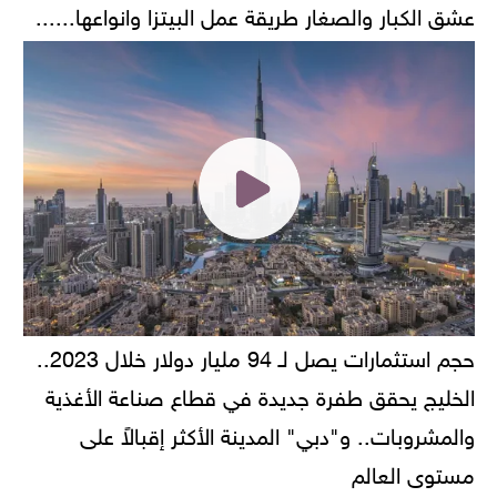
عشق الكبار والصغار طريقة عمل البيتزا وانواعها......
حجم استثمارات يصل لـ 94 مليار دولار خلال 2023..
الخليج يحقق طفرة جديدة في قطاع صناعة الأغذية
والمشروبات.. و"دبي" المدينة الأكثر إقبالاً على
مستوى العالم