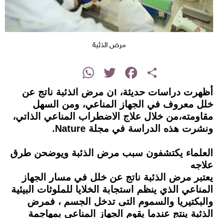
مرض الذئبة
instagram
WhatsApp
Twitter
Facebook
Share
أظهرت دراسات حديثة، أن مرض الذئبة ناتج عن
خلل معروف في الجهاز المناعي، ومن السهل
مقاومته،من خلال علاج الاضطراب المناعي الذاتي،
ونشرت هذه الدراسة في مجلة Nature.
العلماء يكتشفون سبب مرض الذئبة ويوضحن طرق
علاجه
يعتبر مرض الذئبة ناتج عن خلل في مسار الجهاز
المناعي الذي ينظم استجابة الخلايا للملوثات البيئية
والبكتيريا والسموم التى تدخل الجسم ، فمرض
الذئبة ينتج عندما يقوم الجهاز المناعي بمهاجمة