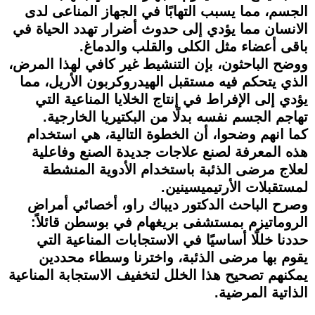
الجسم، مما يسبب التهابًا في الجهاز المناعى لدى
الانسان مما يؤدي إلى حدوث أضرار تهدد الحياة في
باقى أعضاء مثل الكلى والقلب والدماغ.
ووضح الباحثون، بإن التنشيط غير كافي لهذا المرض،
الذي يتحكم فيه مستقبل الهيدروكربون الأريل، مما
يؤدي إلى الإفراط في إنتاج الخلايا المناعية التي
تهاجم الجسم نفسه بدلًا من البكتيريا الخارجية.
كما انهم وضحوا، أن الخطوة التالية، هي استخدام
هذه المعرفة لصنع علاجات جديدة الصنع وفاعلية
لعلاج مرضى الذئبة باستخدام الأدوية المنشطة
لمستقبلات الأرتيميسينين.
وصرح الباحث الدكتور ديباك راو، أخصائي أمراض
الروماتيزم بمستشفى بريغهام في بوسطن قائلاً:
حددنا خللًا أساسيًا في الاستجابات المناعية التي
يقوم بها مرضى الذئبة، واخترنا وسطاء محددين
يمكنهم تصحيح هذا الخلل لتخفيف الاستجابة المناعية
الذاتية المرضية.