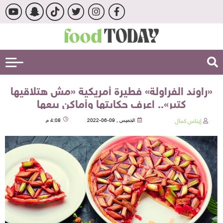
«راوند الفراولة» فطيرة أمريكية «مش هتلاقيها
كتير».. اعرف حكايتها وأماكن بيعها
إيناس كمال
الخميس , 09-06-2022
4:08 م