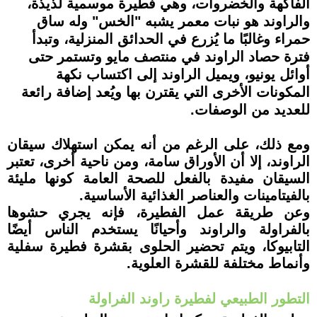
الفاكهة والخضروات، وهي فطيرة موسمية لذيذة،
والراوند هو نبات معمر يشبه "الخس" وله ساق
حمراء وغالبًا ما يُزرع في الحدائق المنزلية، وتبدأ
فترة حصاد الراوند في منتصف مايو وتستمر حتى
أوائل يونيو، ويميل الراوند إلى اكتساب نكهة
المكونات الأخرى التي يقترن بها ويُعد إضافة رائعة
للعديد من الوصفات.
ومع ذلك، على الرغم من أنه يمكن استهلاك سيقان
الراوند، إلا أن الأوراق سامة، ومن ناحية أخرى، تعتبر
السيقان مفيدة بالفعل للصحة العامة كونها مليئة
بالفيتامينات والعناصر الغذائية الأساسية.
وعن طريقة عمل الفطيرة، فإنه يجري حشوها
بالفراولة والراوند وأحيانًا يستخدم الناس أيضًا
التابيوكا، ويتم تحضير الحلوى بقشرة فطيرة سفلية
وأنماط مختلفة للقشرة العلوية.
التطور الطبيعي لفطيرة راوند الفراولة