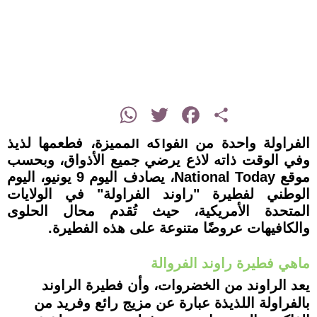
instagram
WhatsApp
Twitter
Facebook
Share
الفراولة واحدة من الفواكه المميزة، فطعمها لذيذ
وفي الوقت ذاته لاذع يرضي جميع الأذواق، وبحسب
موقع National Today، يصادف اليوم 9 يونيو، اليوم
الوطني لفطيرة "راوند الفراولة" في الولايات
المتحدة الأمريكية، حيث تُقدم محال الحلوى
والكافيهات عروضًا متنوعة على هذه الفطيرة.
ماهي فطيرة راوند الفروالة
يعد الراوند من الخضروات، وأن فطيرة الراوند
بالفراولة اللذيذة عبارة عن مزيج رائع وفريد من