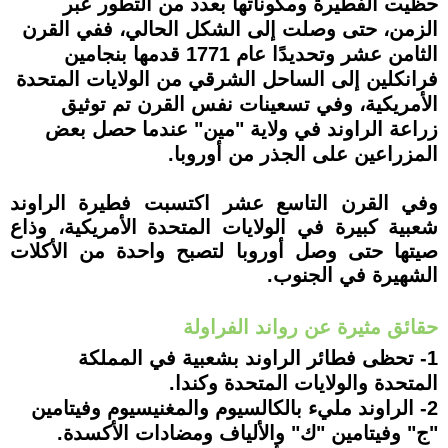
حظيت الفطيرة ومكوناتها بعدد من التطور عبر
الزمن، حتى وصلت إلى الشكل الحالي، ففي القرن
الثامن عشر وتحديدًا عام 1771 قدمها بنجامين
فرانكلين إلى الساحل الشرقي من الولايات المتحدة
الأمريكية، وفي تسعينات نفس القرن تم توثيق
زراعة الراوند في ولاية "مين" عندما حصل بعض
المزراعين على الجذر من أوروبا.
وفي القرن التاسع عشر اكتسبت فطيرة الراوند
شعبية كبيرة في الولايات المتحدة الأمريكية، وذاع
صيتها حتى وصل أوروبا لتصبح واحدة من الأكلات
الشهيرة في الجنوب.
حقائق مثيرة عن رواند الفراولة
1- تحظى فطائر الراوند بشعبية في المملكة
المتحدة والولايات المتحدة وكندا.
2- الراوند مليء بالكالسيوم والمغنيسيوم وفيتامين
"ج" وفيتامين "ك" والألياف ومضادات الأكسدة.