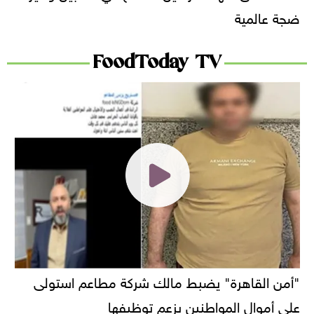
ضجة عالمية
FoodToday TV
"أمن القاهرة" يضبط مالك شركة مطاعم استولى
على أموال المواطنين بزعم توظيفها