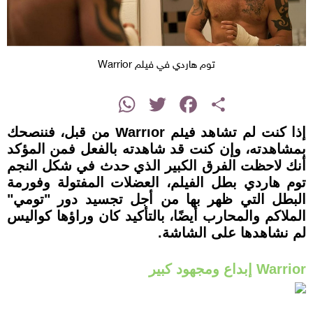
توم هاردي في فيلم Warrior
instagram
WhatsApp
Twitter
Facebook
Share
إذا كنت لم تشاهد فيلم Warrior من قبل، فننصحك
بمشاهدته، وإن كنت قد شاهدته بالفعل فمن المؤكد
أنك لاحظت الفرق الكبير الذي حدث في شكل النجم
توم هاردي بطل الفيلم، العضلات المفتولة وفورمة
البطل التي ظهر بها من أجل تجسيد دور "تومي"
الملاكم والمحارب أيضًا، بالتأكيد كان وراؤها كواليس
لم نشاهدها على الشاشة.
Warrior إبداع ومجهود كبير