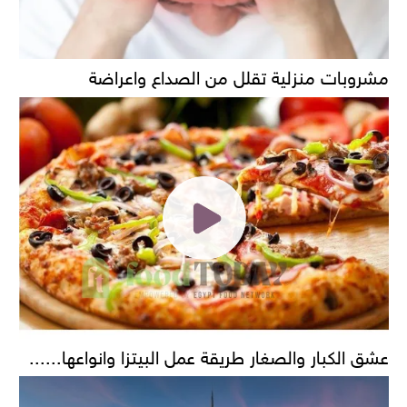
مشروبات منزلية تقلل من الصداع واعراضة
عشق الكبار والصغار طريقة عمل البيتزا وانواعها......