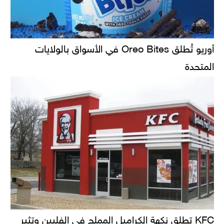
أوريو تُطلق Oreo Bites في الأسواق بالولايات
المتحدة
KFC تطلق نكهة الكراميل المملح في الفلبين وتثير