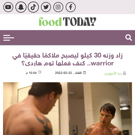
زاد وزنه 30 كيلو ليصبح ملاكمًا حقيقيًا في
warrior.. كيف فعلها توم هاردي؟
دينا الأجهورى
الثلاثاء , 22-02-2022
10:04 م