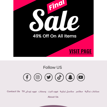
Follow US
صناعات غذائية
مطاعم
سلاسل تجارية
فوود لايت
وصفات
فوود توداى TV
Contact Us
About Us