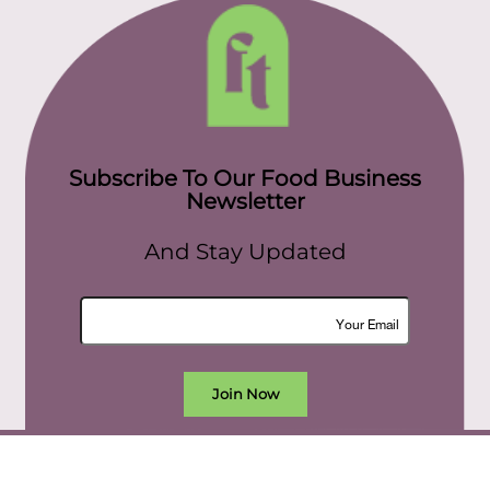
Subscribe To Our Food Business
Newsletter
And Stay Updated
Join Now
All rights reserved. food today eg © 2022