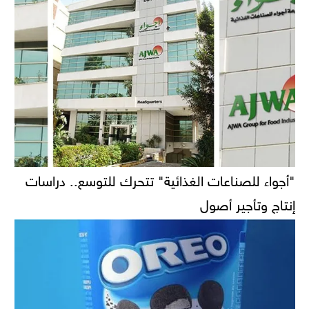
"أجواء للصناعات الغذائية" تتحرك للتوسع.. دراسات
إنتاج وتأجير أصول