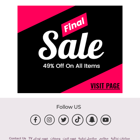
Follow US
صناعات غذائية
مطاعم
سلاسل تجارية
فوود لايت
وصفات
فوود توداى TV
Contact Us