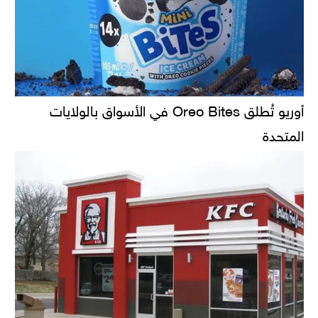
أوريو تُطلق Oreo Bites في الأسواق بالولايات
المتحدة