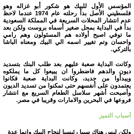
المؤسس الأول للبيك هو شكور أبو غزاله وهو
فلسطيني الأصل بدأ رحلته عام 1974 عندما لاحظ
عدم انتشار المحلات السريعة في المملكة السعودية
بدأ في البداية بمحل صغير أسماه بروست ولكن بعد
ما توفي اصبح أولاده هم المسئولون وهم رامي
واحسان وتم تغيير اسمه الي البيك ومعناه الباشا
بالتركي.
وكانت البداية صعبة عليهم بعد طلب البنك بتسديد
ديون والدهم فاضطروا ان يبيعوا كل ما يملكوه
ويبدأوا من جديد، وكانت البداية صعبة فكانوا
يعتمدون على أنفسهم حتى تمكنوا من تسديد الديون
وأصبحت أشهر سلاسل الطعام السريع مع انتشار
فروعها في البحرين والامارات وقريبا في مصر.
أسباب التميز
ولكن ليس هناك سببا رئيسيا لنجاح البيك وإنما عدة