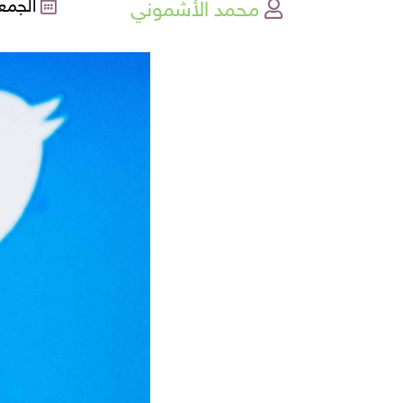
محمد الأشموني
الجمعة , 17