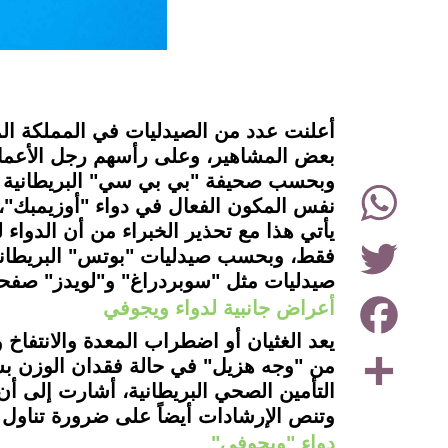
instagram
أعلنت عدد من الصيدليات في المملكة المت
بعض المشاهير، وعلى رأسهم رجل الأعمال
وبحسب صحيفة "بي بي سي" البريطانية تعد
WhatsApp
نفس المكون الفعال في دواء "أوزيمبك"، و
يأتي هذا مع تحذير الخبراء من أن الدواء
Twitter
فقط، وبحسب صيدليات "بوتس" البريطاني
صيدليات مثل "سوبردراغ" و"لويدز" صفحا
Facebook
أعراض جانبية لدواء ويجوفي
يعد الغثيان أو اضطراب المعدة والانتفاخ 
Share
من "وجه هزيل" في حالة فقدان الوزن بسر
التأمين الصحي البريطانية، أشارت إلى أن سعر أرب
وتنص الإرشادات أيضاً على ضرورة تناول 
دواء "ويجوفي"