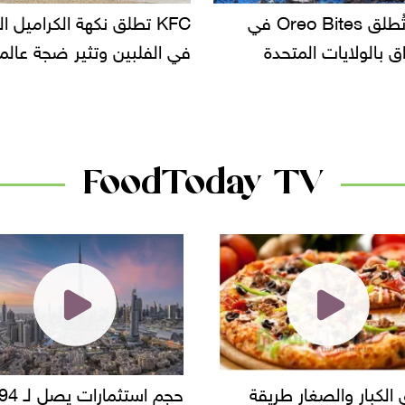
KF تطلق نكهة الكراميل المملح
دعوات للتحقيق في أسباب ت
لبين وتثير ضجة عالمية
سحب بعض ألبان الأطفال 
الأسواق.. وتساؤلات حول ت
دانون
FoodToday TV
حجم استثمارات يصل لـ 94
"أمن القاهرة" يضبط مالك