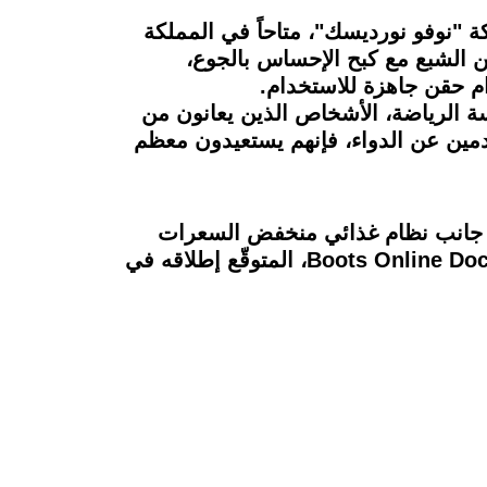
ة "نوفو نورديسك"، متاحاً في المملكة
، يجعل الناس يشعرون بحالة من الشبع مع كبح الإحساس بالجوع،
م حقن جاهزة للاستخدام.
ة الرياضة، الأشخاص الذين يعانون من
مين عن الدواء، فإنهم يستعيدون معظم
ى جانب نظام غذائي منخفض السعرات
الحرارية وزيادة النشاط البدني وتوفير خيارات صحية لنمط الحياة. وسيكون متاحاً على موقع Boots Online Doctor، المتوقّع إطلاقه في