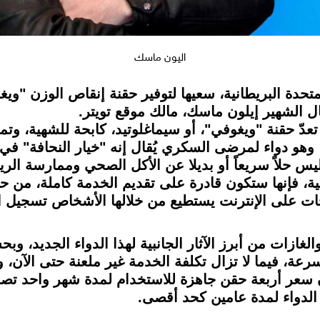
اليون ماسك
حدة البريطانية، سعيها لتوفير حقنة إنقاص الوزن "ويغ
 الشهير إيلون ماسك، مالك موقع تويتر.
ّ حقنة "ويغوفي"، أو سيماغلوتيد، كابحة للشهية، وتم
هو دواء لمرضى السكري يُقال إنه "خيار النحافة" في 
 ليس حلاً سريعاً أو بديلا عن الأكل الصحي وممارسة ا
ة، فإنها ستكون قادرة على تقديم الخدمة كاملة، من
ت على الإنترنت يستطيع من خلالها الأشخاص تسجيل اه
والغازات من أبرز الآثار الجانبية لهذا الدواء الجديد،
عة، فيما لا تزال تكلفة الخدمة غير ملعنة حتى الآن، 
عة حقن جاهزة للاستخدام لمدة شهر واحد تصل إلى 73.25 جنيهاً إستر
الدواء لمدة عامين كحد أقصى.