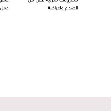
عمل البيتزا وانواعها......
يحقق
صناعة
و"دبي
على 