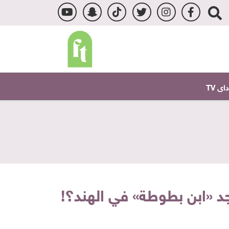
ى TV
د «ابن بطوطة» في الهند؟!