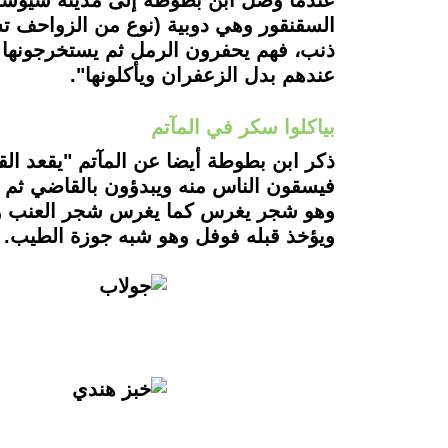
عندما وصل ابن بطوطة إلى مدينة سيوستان
السقنقور وهي دوبية (نوع من الزواحف تشب
ذنب، فهم يحفرون الرمل ثم يستخرجونها و
عندهم بدل الزعفران ويأكلونها".
بياكلوا سكر في المآتم
ذكر ابن بطوطة أيضا عن المآتم "يقعد ال
فيسقون الناس منه ويبدؤون بالقاضي ثم ي
وهو شجر يغرس كما يغرس شجر العنب ولا 
ويؤخذ قبله فوفل وهو شبه جوزة الطيب.