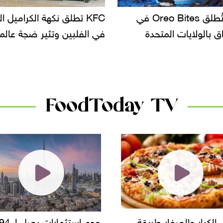
KF تطلق نكهة الكراميل المملح
دعوات للتحقيق في أسباب ت
لبين وتثير ضجة عالمية
سحب بعض ألبان الأطفال 
الأسواق.. وتساؤلات حول ت
دانون
FoodToday TV
حجم استثمارات يصل لـ 94
"أمن القاهرة" يضبط مالك