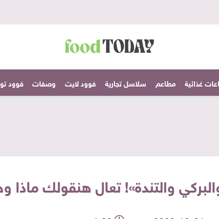
عات غذائية
مطاعم
سلاسل تجارية
فوود لايت
وصفات
فوود تودا
ركي والتندة»! تعال هنقولك ماذا وج