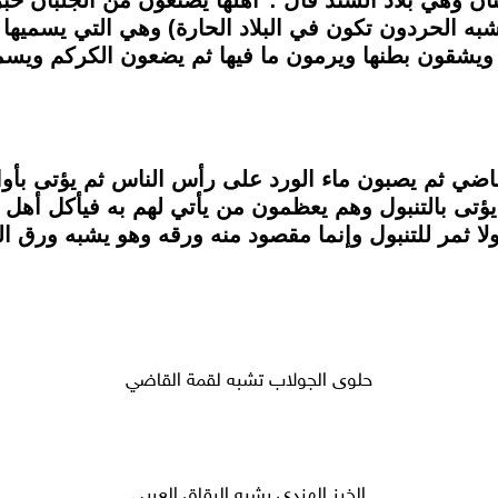
 وهي بلاد السند قال :"أهلها يصنعون من الجلبان خبزا
ه الحردون تكون في البلاد الحارة) وهي التي يسميها ا
يشقون بطنها ويرمون ما فيها ثم يضعون الكركم ويسمو
قاضي ثم يصبون ماء الورد على رأس الناس ثم يؤتى بأوا
ؤتى بالتنبول وهم يعظمون من يأتي لهم به فيأكل أهل ا
ثمر للتنبول وإنما مقصود منه ورقه وهو يشبه ورق الع
حلوى الجولاب تشبه لقمة القاضي
الخبز الهندي يشبه الرقاق العربي