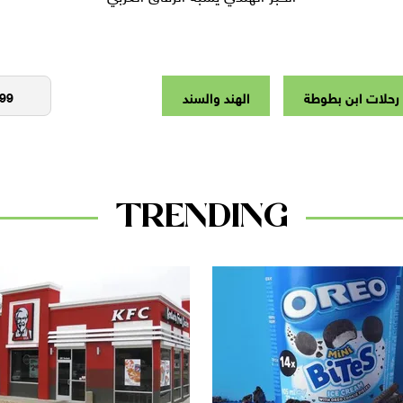
 رحلات ابن بطوطة
الهند والسند
TRENDING