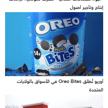
إنتاج وتأجير أصول
أوريو تُطلق Oreo Bites في الأسواق بالولايات
المتحدة