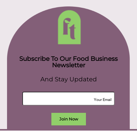
Subscribe To Our Food Business
Newsletter
And Stay Updated
Join Now