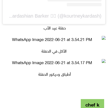
A post shared by Kourtney Kardashian Barker ❤️‍🔥 (@kourtneykardash)
حفلة عيد الأب
الأكل في الحفلة
أطباق وديكور الحفلة
chef k