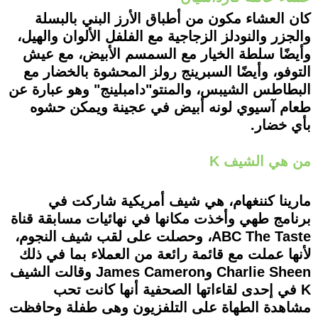
كان العشاء مكون من أطباق الأرز البني بالبسلة
والجزر والنودلز الزجاجية مع الفلفل الألوان والهيل،
وأيضًا سلطة الخيار مع السمسم الأبيض، مع عيش
التوفو، وأيضًا السبرينج رولز المحشوة بالخضار مع
البطاطس الشيبس، والمنتو"دامبلينج" وهو عبارة عن
طعام آسيوي لونه أبيض في عجينة ويمكن حشوه
بأي خضار.
من هي ا
لشيف K
مارينا كننغهام، هي شيف أمريكية شاركت في
برنامج طهي وأخذت مكانها في نهائيات مسابقة قناة
ABC The Taste، وحصلت على لقب شيف النجوم،
لأنها عملت مع قائمة رائعة من العملاء بما في ذلك
Charlie Sheen وJames Cameron وقالت الشيف
K في إحدى لقاءاتها الصحفية أنها كانت تحب
مشاهدة الطهاة على التلفزيون وهى طفلة وحافظت