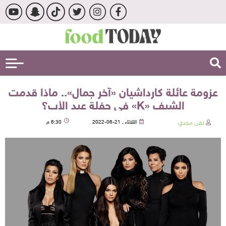
عزومة عائلة كارداشيان «آخر جمال».. ماذا قدمت
الشيف «K» في حفلة عيد الأب؟
تقى مجدي
الثلاثاء , 21-06-2022
6:30 م