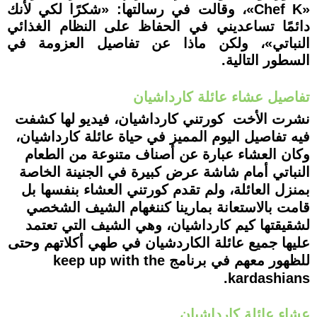
«Chef K»، وقالت في رسالتها: «شكرًا لكي لأنك
دائمًا تساعديني في الحفاظ على النظام الغذائي
النباتي»، ولكن ماذا عن تفاصيل العزومة في
السطور التالية.
تفاصيل عشاء عائلة كارداشيان
نشرت الأخت كورتني كارداشيان، فيديو لها كشفت
فيه تفاصيل اليوم المميز في حياة عائلة كارداشيان،
وكان العشاء عبارة عن أصناف متنوعة من الطعام
النباتي أمام شاشة عرض كبيرة في الجنينة الخاصة
بمنزل العائلة، ولم تقدم كورتني العشاء بنفسها بل
قامت بالاستعانة بمارينا كننغهام الشيف الشخصي
لشقيقتها كيم كارداشيان، وهي الشيف التي تعتمد
عليها جميع عائلة الكاردشيان في طهي أكلاتهم وحتى
للظهور معهم في برنامج keep up with the
kardashians.
عشاء عائلة كارداشيان