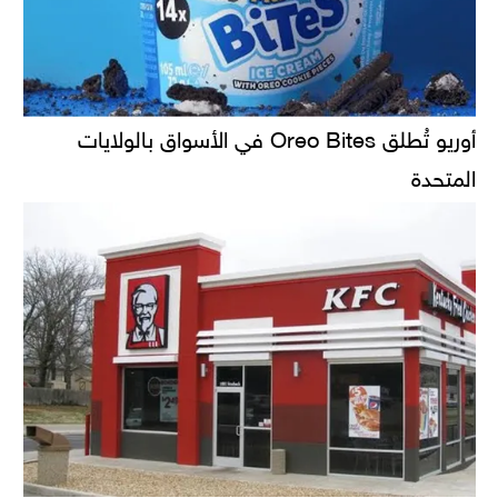
أوريو تُطلق Oreo Bites في الأسواق بالولايات
المتحدة