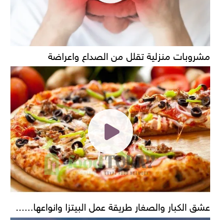
مشروبات منزلية تقلل من الصداع واعراضة
عشق الكبار والصغار طريقة عمل البيتزا وانواعها......