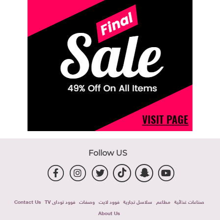
Follow US
صناعات غذائية
مطاعم
سلاسل تجارية
فوود لايت
وصفات
فوود توداى TV
Contact Us
About Us