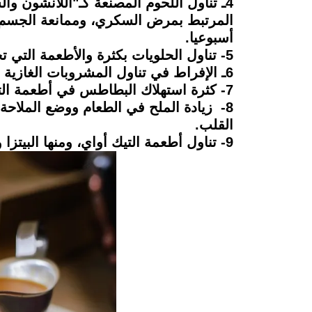
المرتبط بمرض السكري، وممانعة الجسم للأ
أسبوعيا.
5- تناول الحلويات بكثرة والأطعمة التي تحتوي على السكر كالأيس كريم والجاتوهات.
6ـ الإفراط في تناول المشروبات الغازية التي تحتوي على السكر والعصائر المحملة بالسكر بدلا من شرب الماء.
7- كثرة استهلاك البطاطس في أطعمة التيك أواي، وأكياس البطاطس والذرة والتي تعد من أسوأ أنواع النشويات.
8- زيادة الملح في الطعام ووضع الملاح
القلب.
9- تناول أطعمة التيك أواي، ومنها البيتزا والبرجر والدجاج المحمر في الزيوت وجميع المحمرات.