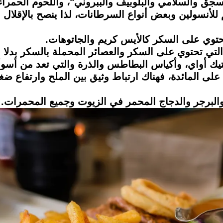
نسولين وبعض أنواع السرطانات، لذا ينصح بالإقلال من
ة على المائدة، فهناك ارتباط وثيق بين الملح وارتفاع