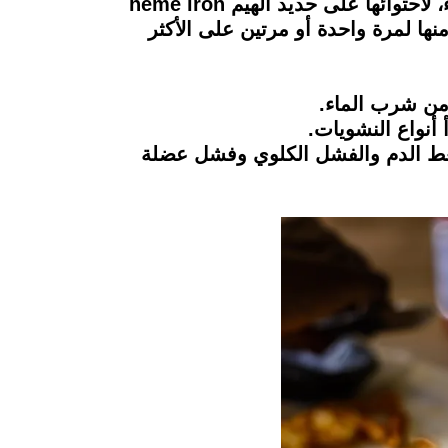
4ـ تناول اللحوم المصنعة كـ"اللانشون والسجق والسلامي والبلوبيف والببروني"، واللحوم الحمراء، لاحتوائها على حديد الهيم heme iron
ها لمرة واحدة أو مرتين على الأكثر
 ضغط الدم والفشل الكلوي وفشل عضلة