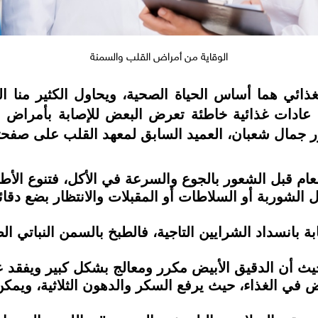
الوقاية من أمراض القلب والسمنة
غذائي هما أساس الحياة الصحية، ويحاول الكثير منا ال
 عادات غذائية خاطئة تعرض البعض للإصابة بأمراض
ور جمال شعبان، العميد السابق لمعهد القلب على صفح
الطعام قبل الشعور بالجوع والسرعة في الأكل، فتنوع ال
ل الشوربة أو السلاطات أو المقبلات والانتظار بضع دقائ
ة بانسداد الشرايين التاجية، فالطبخ بالسمن النباتي 
 حيث أن الدقيق الأبيض مكرر ومعالج بشكل كبير ويفقد ع
يض في الغذاء، حيث يرفع السكر والدهون الثلاثية، ويمكن