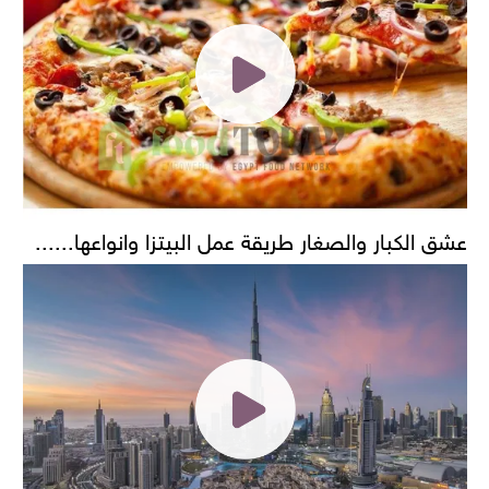
عشق الكبار والصغار طريقة عمل البيتزا وانواعها......