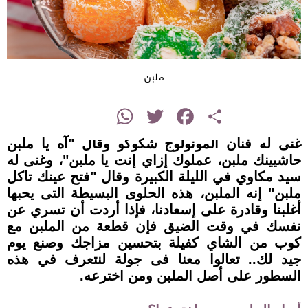
ملبن
instagram
WhatsApp
Twitter
Facebook
Share
غنى له فنان المونولوج شكوكو وقال "آه يا ملبن
حاشيينك ملبن، عملوك إزاي إنت يا ملبن"، وغنى له
سيد مكاوي في الليلة الكبيرة وقال "فتح عينك تاكل
ملبن" إنه الملبن، هذه الحلوى البسيطة التى يحبها
أغلبنا وقادرة على إسعادنا، فإذا أردت أن تسري عن
نفسك في وقت الضيق فإن قطعة من الملبن مع
كوب من الشاي كفيلة بتحسين مزاجك وصنع يوم
جيد لك.. تعالوا معنا فى جولة لنتعرف في هذه
السطور على أصل الملبن ومن اخترعه.