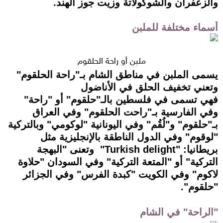
والزعفران والشوكولاتة وزيت جوز الهند.
أسماء مختلفة للملبن
ملبن أو راحة الحلقوم
يسمى الملبن في مناطق الشام بـ"راحة الحلقوم"
وتعني تخفيف الحلق في الأناضول
فهي تسمى في فلسطين بالـ"حلقوم" أو "راحة"
وفي الفارسية بـ"راحت الحلقوم" وفي العراق
بـ"حلقوم" و"لُقُم" وفي اليونانية "لوكومي" وبالتركية
"لوقوم" وفي الدول الناطقة بالإنجليزية مثل
بريطانيا: "Turkish delight" وتعنى "البهجة
التركية" أو "المتعة التركية" وفي السودان "حلاوة
لاكوم" وفي الكويت "كبدة الفرس" وفي الجزائر
"حلقوم".
"الراحة" في الشام