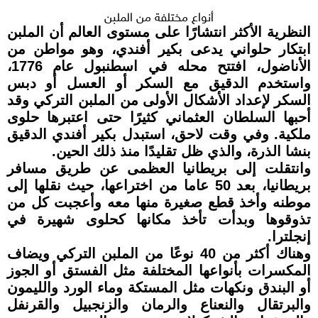
أنواع مختلفة من الملبن
النظرية الأكثر انتشارًا على مستوى العالم أن الملبن
ابتكار حلواني يدعى بكير أفندي، وهو مواطن من
الأناضول، افتتح محله في اسطنبول عام 1776،
واستخدم الدقيق مع السكر أو العسل أو دبس
السكر لإعداد الأشكال الأولى من الملبن التركي وقد
أحبها السلطان العثماني كثيرًا حتى اعتبرها حلوى
ملكية. وفي وقت لاحق، استبدل بكير أفندي الدقيق
بنشا الذرة، والذي ظل تقليدًا منذ ذلك الحين.
وانتقلت إلى بريطانيا العظمى عن طريق مسافر
بريطانيا، بعد 50 عاما من اختراعها، حيث نقلها إلى
موطنه وأخذ قطع صغيرة منها معه وأعجبت كل من
تذوقوها وبدأت تأخذ مكانها كحلوى شهيرة في
إنجلترا.
وهناك أكثر من 40 نوعًا من الملبن التركي ويضاف
المكسرات بأنواعها المختلفة مثل الفستق أو الجوز
أو البندق ونكهات مثل المستكة وماء الورد والليمون
والبرتقال والنعناع والرمان والزنجبيل والقرنفل