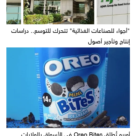
"أجواء للصناعات الغذائية" تتحرك للتوسع.. دراسات
إنتاج وتأجير أصول
أوريو تُطلق Oreo Bites في الأسواق بالولايات