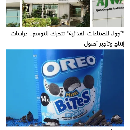
"أجواء للصناعات الغذائية" تتحرك للتوسع.. دراسات
إنتاج وتأجير أصول