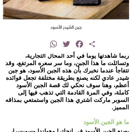
جبن الشيدر الأسود
instagram
WhatsApp
Twitter
Facebook
Share
ربما شاهدتها يوما في أحد المحال التجارية،
وتسائلت ما هذا الجبن، وما سر سعره المرتفع، وقد
تتفاجأ عندما نخبرك بأن هذه الجبن الأسود، هو جبن
شيدر عادي لكنه يصنع بطريقة مختلفة تجعل فوائده
أعظم، وهنا سوف نحكي لك قصة الجبن الأسود
كاملة، وفي المرة القادمة التي تذهب فيها إلى
السوبر ماركت اشتري هذا الجبن واستمتعي بمذاقه
المميز.
ما هو الجبن الأسود
يصنع الجبن الأسود في إنجلترا وهولندا وسويسرا،