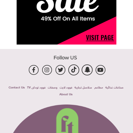
Follow US
صناعات غذائية
مطاعم
سلاسل تجارية
فوود لايت
وصفات
فوود توداى TV
Contact Us
About Us